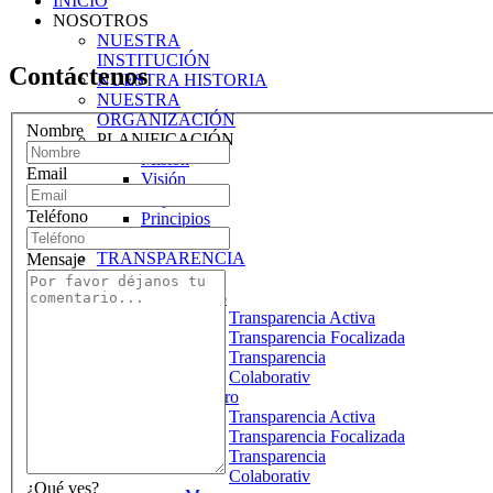
INICIO
NOSOTROS
NUESTRA
INSTITUCIÓN
Contáctenos
NUESTRA HISTORIA
NUESTRA
ORGANIZACIÓN
Nombre
PLANIFICACIÓN
Misión
Email
Visión
Objetivos
Teléfono
Principios
TRANSPARENCIA
TRANSPARENCIA
Mensaje
2026
Enero
Transparencia Activa
Transparencia Focalizada
Transparencia
Colaborativ
Febrero
Transparencia Activa
Transparencia Focalizada
Transparencia
Colaborativ
¿Qué ves?