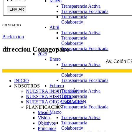
Marzo
Transparencia Activa
ENVIAR
Transparencia Focalizada
Transparencia
Colaborativ
CONTACTO
Abril
Transparencia Activa
Back to top
Transparencia
Colaborativ
direccion
Conagopare
Transparencia Focalizada
2025
Enero
Av. Colón E9
Transparencia Activa
Transparencia
Colaborativ
Transparencia Focalizada
INICIO
Febrero
NOSOTROS
Transparencia Activa
NUESTRA INSTITUCIÓN
Transparencia
NUESTRA HISTORIA
Colaborativ
NUESTRA ORGANIZACIÓN
Transparencia Focalizada
PLANIFICACIÓN
Marzo
Misión
Transparencia Activa
Visión
Transparencia
Objetivos
Colaborativ
Principios