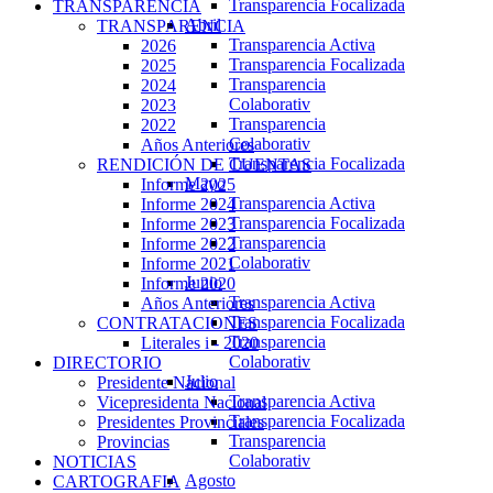
Transparencia Focalizada
TRANSPARENCIA
Abril
TRANSPARENCIA
Transparencia Activa
2026
Transparencia Focalizada
2025
Transparencia
2024
Colaborativ
2023
Transparencia
2022
Colaborativ
Años Anteriores
Transparencia Focalizada
RENDICIÓN DE CUENTAS
Mayo
Informe 2025
Transparencia Activa
Informe 2024
Transparencia Focalizada
Informe 2023
Transparencia
Informe 2022
Colaborativ
Informe 2021
Junio
Informe 2020
Transparencia Activa
Años Anteriores
Transparencia Focalizada
CONTRATACIONES
Transparencia
Literales i - 2020
Colaborativ
DIRECTORIO
Julio
Presidente Nacional
Transparencia Activa
Vicepresidenta Nacional
Transparencia Focalizada
Presidentes Provinciales
Transparencia
Provincias
Colaborativ
NOTICIAS
Agosto
CARTOGRAFIA