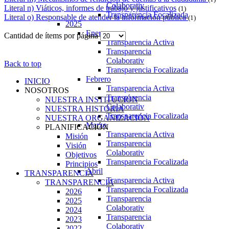
Colaborativ
Literal n) Viáticos, informes de trabajo y justificativos
(1)
Transparencia Focalizada
Literal o) Responsable de atender la información pública
(1)
2025
Enero
Cantidad de ítems por página
Transparencia Activa
Transparencia
Colaborativ
Back to top
Transparencia Focalizada
Febrero
INICIO
Transparencia Activa
NOSOTROS
Transparencia
NUESTRA INSTITUCIÓN
Colaborativ
NUESTRA HISTORIA
Transparencia Focalizada
NUESTRA ORGANIZACIÓN
Marzo
PLANIFICACIÓN
Transparencia Activa
Misión
Transparencia
Visión
Colaborativ
Objetivos
Transparencia Focalizada
Principios
Abril
TRANSPARENCIA
Transparencia Activa
TRANSPARENCIA
Transparencia Focalizada
2026
Transparencia
2025
Colaborativ
2024
Transparencia
2023
Colaborativ
2022