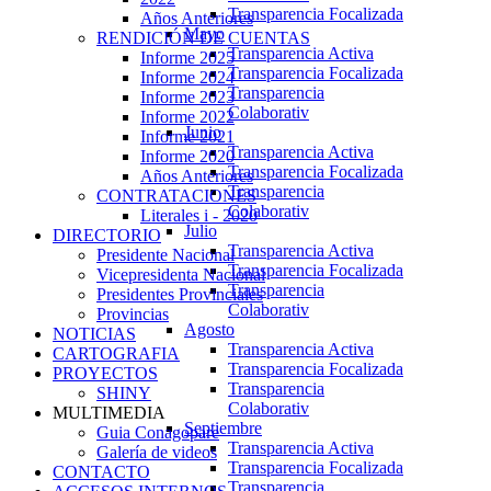
Transparencia Focalizada
Años Anteriores
Mayo
RENDICIÓN DE CUENTAS
Transparencia Activa
Informe 2025
Transparencia Focalizada
Informe 2024
Transparencia
Informe 2023
Colaborativ
Informe 2022
Junio
Informe 2021
Transparencia Activa
Informe 2020
Transparencia Focalizada
Años Anteriores
Transparencia
CONTRATACIONES
Colaborativ
Literales i - 2020
Julio
DIRECTORIO
Transparencia Activa
Presidente Nacional
Transparencia Focalizada
Vicepresidenta Nacional
Transparencia
Presidentes Provinciales
Colaborativ
Provincias
Agosto
NOTICIAS
Transparencia Activa
CARTOGRAFIA
Transparencia Focalizada
PROYECTOS
Transparencia
SHINY
Colaborativ
MULTIMEDIA
Septiembre
Guia Conagopare
Transparencia Activa
Galería de videos
Transparencia Focalizada
CONTACTO
Transparencia