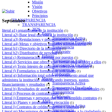
Misión
Visión
Objetivos
Principios
TRANSPARENCIA
Septiembre
TRANSPARENCIA
2026
literal a1) organigrama de la institución
(1)
Enero
Literal a2) Base legal que rige a la institución
(1)
Transparencia Activa
Literal a3) Regulaciones y procedimientos internos
(1)
Transparencia Focalizada
Literal a4) Metas y objetivos unidades administrativas
(1)
Transparencia
Literal b1) Directorio de la institución
(1)
Colaborativ
Literal b2) Distributivo de personal
(1)
Febrero
Literal c) Remuneración mensual por puestos
(1)
Transparencia Activa
Literal d) Servicios que ofrece y las formas para acceder a ellos
(1)
Transparencia Focalizada
Literal e) Texto íntegro de contratos colectivos vigentes
(1)
Transparencia
Literal f) Formularios o formatos de solicitudes
(1)
Colaborativ
Literal g) Información total sobre el presupuesto anual que
Marzo
administra la institución, especificando ingresos, gastos,
Transparencia Activa
financiamiento y resultados
(1)
Transparencia Focalizada
Literal h) Resultados de auditorías internas y gubernamentales
(1)
Transparencia
Literal i) Procesos de contrataciones
(1)
Colaborativ
Literal j) Empresas y personas que han incumplido contratos
(1)
Abril
Literal k) Planes y programas en ejecución
(1)
Transparencia Activa
Literal l) Contratos de crédito externos o internos
(1)
Transparencia
Literal m) Mecanismos de rendición de cuentas a la ciudadanía
(1)