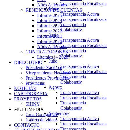
Transparencia Focalizada
Años Anteriores
Mayo
RENDICIÓN DE CUENTAS
Transparencia Activa
Informe 2025
Transparencia Focalizada
Informe 2024
Transparencia
Informe 2023
Colaborativ
Informe 2022
Junio
Informe 2021
Transparencia Activa
Informe 2020
Transparencia Focalizada
Años Anteriores
Transparencia
CONTRATACIONES
Colaborativ
Literales i - 2020
Julio
DIRECTORIO
Transparencia Activa
Presidente Nacional
Transparencia Focalizada
Vicepresidenta Nacional
Transparencia
Presidentes Provinciales
Colaborativ
Provincias
Agosto
NOTICIAS
Transparencia Activa
CARTOGRAFIA
Transparencia Focalizada
PROYECTOS
Transparencia
SHINY
Colaborativ
MULTIMEDIA
Septiembre
Guia Conagopare
Transparencia Activa
Galería de videos
Transparencia Focalizada
CONTACTO
Transparencia