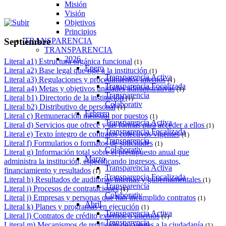
Misión
Visión
Objetivos
Principios
TRANSPARENCIA
Septiembre
TRANSPARENCIA
2026
Literal a1) Estructura orgánica funcional
(1)
Enero
Literal a2) Base legal que rige a la institución
(1)
Transparencia Activa
Literal a3) Regulaciones y procedimientos internos
(1)
Transparencia Focalizada
Literal a4) Metas y objetivos unidades administrativas
(1)
Transparencia
Literal b1) Directorio de la institución
(1)
Colaborativ
Literal b2) Distributivo de personal
(1)
Febrero
Literal c) Remuneración mensual por puestos
(1)
Transparencia Activa
Literal d) Servicios que ofrece y las formas para acceder a ellos
(1)
Transparencia Focalizada
Literal e) Texto íntegro de contratos colectivos vigentes
(1)
Transparencia
Literal f) Formularios o formatos de solicitudes
(1)
Colaborativ
Literal g) Información total sobre el presupuesto anual que
Marzo
administra la institución, especificando ingresos, gastos,
Transparencia Activa
financiamiento y resultados
(1)
Transparencia Focalizada
Literal h) Resultados de auditorías internas y gubernamentales
(1)
Transparencia
Literal i) Procesos de contrataciones
(1)
Colaborativ
Literal j) Empresas y personas que han incumplido contratos
(1)
Abril
Literal k) Planes y programas en ejecución
(1)
Transparencia Activa
Literal l) Contratos de crédito externos o internos
(1)
Transparencia
Literal m) Mecanismos de rendición de cuentas a la ciudadanía
(1)