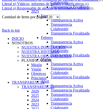
Colaborativ
Literal n) Viáticos, informes de trabajo y justificativos
(1)
Transparencia Focalizada
Literal o) Responsable de atender la información pública
(1)
2025
Enero
Cantidad de ítems por página
Transparencia Activa
Transparencia
Colaborativ
Back to top
Transparencia Focalizada
Febrero
INICIO
Transparencia Activa
NOSOTROS
Transparencia
NUESTRA INSTITUCIÓN
Colaborativ
NUESTRA HISTORIA
Transparencia Focalizada
NUESTRA ORGANIZACIÓN
Marzo
PLANIFICACIÓN
Transparencia Activa
Misión
Transparencia
Visión
Colaborativ
Objetivos
Transparencia Focalizada
Principios
Abril
TRANSPARENCIA
Transparencia Activa
TRANSPARENCIA
Transparencia Focalizada
2026
Transparencia
2025
Colaborativ
2024
Transparencia
2023
Colaborativ
2022