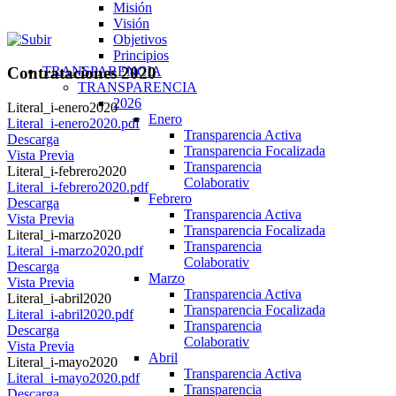
Misión
Visión
Objetivos
Principios
TRANSPARENCIA
Contrataciones 2020
TRANSPARENCIA
2026
Literal_i-enero2020
Enero
Literal_i-enero2020.pdf
Transparencia Activa
Descarga
Transparencia Focalizada
Vista Previa
Transparencia
Literal_i-febrero2020
Colaborativ
Literal_i-febrero2020.pdf
Febrero
Descarga
Transparencia Activa
Vista Previa
Transparencia Focalizada
Literal_i-marzo2020
Transparencia
Literal_i-marzo2020.pdf
Colaborativ
Descarga
Marzo
Vista Previa
Transparencia Activa
Literal_i-abril2020
Transparencia Focalizada
Literal_i-abril2020.pdf
Transparencia
Descarga
Colaborativ
Vista Previa
Abril
Literal_i-mayo2020
Transparencia Activa
Literal_i-mayo2020.pdf
Transparencia
Descarga