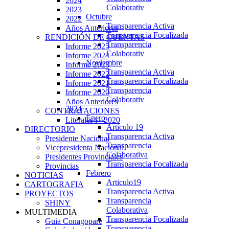
2024
Colaborativ
2023
Octubre
2022
Transparencia Activa
Años Anteriores
Transparencia Focalizada
RENDICIÓN DE CUENTAS
Transparencia
Informe 2025
Colaborativ
Informe 2024
Noviembre
Informe 2023
Transparencia Activa
Informe 2022
Transparencia Focalizada
Informe 2021
Transparencia
Informe 2020
Colaborativ
Años Anteriores
2024
CONTRATACIONES
Enero
Literales i - 2020
Articulo 19
DIRECTORIO
Transparencia Activa
Presidente Nacional
Transparencia
Vicepresidenta Nacional
Colaborativa
Presidentes Provinciales
Transparencia Focalizada
Provincias
Febrero
NOTICIAS
Articulo19
CARTOGRAFIA
Transparencia Activa
PROYECTOS
Transparencia
SHINY
Colaborativa
MULTIMEDIA
Transparencia Focalizada
Guia Conagopare
Transparencia