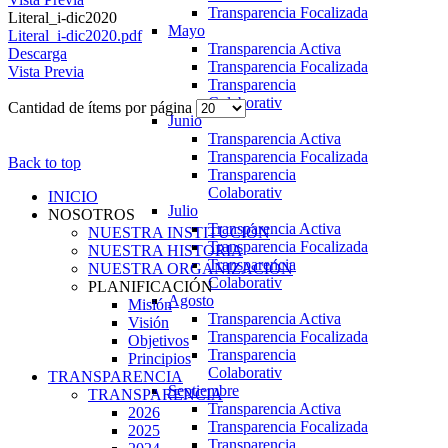
Transparencia Focalizada
Literal_i-dic2020
Mayo
Literal_i-dic2020.pdf
Transparencia Activa
Descarga
Transparencia Focalizada
Vista Previa
Transparencia
Colaborativ
Cantidad de ítems por página
Junio
Transparencia Activa
Transparencia Focalizada
Back to top
Transparencia
Colaborativ
INICIO
Julio
NOSOTROS
Transparencia Activa
NUESTRA INSTITUCIÓN
Transparencia Focalizada
NUESTRA HISTORIA
Transparencia
NUESTRA ORGANIZACIÓN
Colaborativ
PLANIFICACIÓN
Agosto
Misión
Transparencia Activa
Visión
Transparencia Focalizada
Objetivos
Transparencia
Principios
Colaborativ
TRANSPARENCIA
Septiembre
TRANSPARENCIA
Transparencia Activa
2026
Transparencia Focalizada
2025
Transparencia