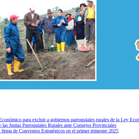
nómico para excluir a gobiernos parroquiales rurales de la Ley Ec
e las Juntas Parroquiales Rurales ante Consejos Provinciales
rma de Convenios Estratégicos en el primer trimestre 2025