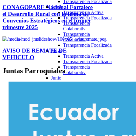
Transparencia Focalizada
CONAGOPARE Nacional Fortalece
Abril
Transparencia Activa
el Desarrollo Rural con la firma de
Transparencia Focalizada
Convenios Estratégicos en el primer
Transparencia
trimestre 2025
Colaborativ
Transparencia
Colaborativ
Transparencia Focalizada
AVISO DE REMATE DE
Mayo
Transparencia Activa
VEHICULO
Transparencia Focalizada
Transparencia
Juntas
Parroquiales
Colaborativ
Junio
Transparencia Activa
Transparencia Focalizada
Transparencia
Colaborativ
Julio
Transparencia Activa
Transparencia Focalizada
Transparencia
Colaborativ
Agosto