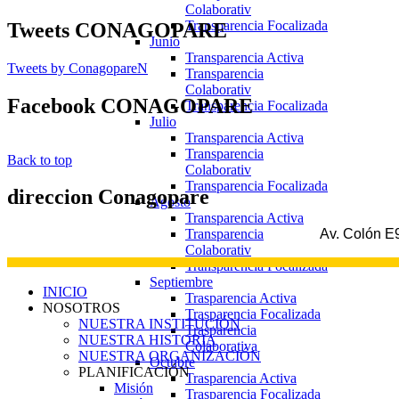
Colaborativ
Transparencia Focalizada
Tweets
CONAGOPARE
Junio
Transparencia Activa
Tweets by ConagopareN
Transparencia
Colaborativ
Facebook
CONAGOPARE
Transparencia Focalizada
Julio
Transparencia Activa
Transparencia
Back to top
Colaborativ
Transparencia Focalizada
direccion
Conagopare
Agosto
Transparencia Activa
Transparencia
Av. Colón E9
Colaborativ
Transparencia Focalizada
Septiembre
INICIO
Trasparencia Activa
NOSOTROS
Trasparencia Focalizada
NUESTRA INSTITUCIÓN
Trasparencia
NUESTRA HISTORIA
Colaborativa
NUESTRA ORGANIZACIÓN
Octubre
PLANIFICACIÓN
Trasparencia Activa
Misión
Trasparencia Focalizada