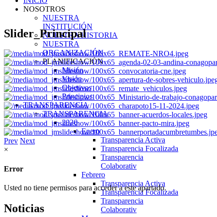
INICIO
NOSOTROS
NUESTRA
INSTITUCIÓN
Slider_Principal
NUESTRA HISTORIA
NUESTRA
ORGANIZACIÓN
PLANIFICACIÓN
Misión
Visión
Objetivos
Principios
TRANSPARENCIA
TRANSPARENCIA
2026
Enero
Transparencia Activa
Prev
Next
Transparencia Focalizada
×
Transparencia
Colaborativ
Error
Febrero
Transparencia Activa
Usted no tiene permisos para acceder a este apartado.
Transparencia Focalizada
Transparencia
Noticias
Colaborativ