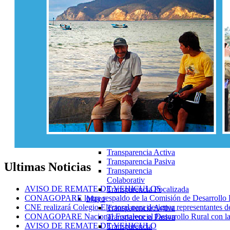
Transparencia Focalizada
Febrero
Articulo19
Transparencia Activa
Transparencia
Colaborativa
Transparencia Focalizada
Transparencia
Colaborativa
Marzo
Articulo19
Transparencia Activa
Transparencia
Colaborativa
Transparencia Focalizada
Abril
Transparencia Activa
Transparencia Pasiva
Ultimas
Noticias
Transparencia
Colaborativ
AVISO DE REMATE DE VEHICULOS
Transparencia Focalizada
CONAGOPARE logra respaldo de la Comisión de Desarrollo Eco
Mayo
CNE realizará Colegio Electoral para designar representantes d
Transparencia Activa
CONAGOPARE Nacional Fortalece el Desarrollo Rural con la fi
Transparencia Pasiva
AVISO DE REMATE DE VEHICULO
Transparencia