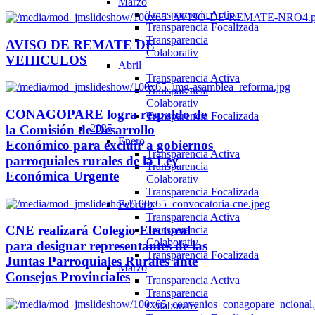
Marzo
Transparencia Activa
Transparencia Focalizada
Transparencia
AVISO DE REMATE DE
Colaborativ
VEHICULOS
Abril
Transparencia Activa
Transparencia
Colaborativ
CONAGOPARE logra respaldo de
Transparencia Focalizada
2025
la Comisión de Desarrollo
Enero
Económico para excluir a gobiernos
Transparencia Activa
parroquiales rurales de la Ley
Transparencia
Económica Urgente
Colaborativ
Transparencia Focalizada
Febrero
Transparencia Activa
CNE realizará Colegio Electoral
Transparencia
Colaborativ
para designar representantes de las
Transparencia Focalizada
Juntas Parroquiales Rurales ante
Marzo
Consejos Provinciales
Transparencia Activa
Transparencia
Colaborativ