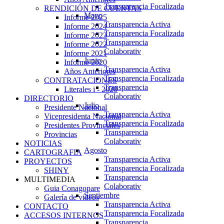
Transparencia Focalizada
RENDICIÓN DE CUENTAS
Mayo
Informe 2025
Transparencia Activa
Informe 2024
Transparencia Focalizada
Informe 2023
Transparencia
Informe 2022
Colaborativ
Informe 2021
Junio
Informe 2020
Transparencia Activa
Años Anteriores
Transparencia Focalizada
CONTRATACIONES
Transparencia
Literales i - 2020
Colaborativ
DIRECTORIO
Julio
Presidente Nacional
Transparencia Activa
Vicepresidenta Nacional
Transparencia Focalizada
Presidentes Provinciales
Transparencia
Provincias
Colaborativ
NOTICIAS
Agosto
CARTOGRAFIA
Transparencia Activa
PROYECTOS
Transparencia Focalizada
SHINY
Transparencia
MULTIMEDIA
Colaborativ
Guia Conagopare
Septiembre
Galería de videos
Transparencia Activa
CONTACTO
Transparencia Focalizada
ACCESOS INTERNOS
Transparencia