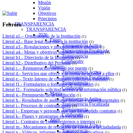
Misión
Visión
Objetivos
Principios
TRANSPARENCIA
Febrero
TRANSPARENCIA
2026
Literal a1.– Organigrama de la Institución
(1)
Enero
Literal a2.- Base legal que rige a la institución
(1)
Transparencia Activa
Literal a3.- Regulaciones y procedimientos internos
(1)
Transparencia Focalizada
Literal a4.- Metas y objetivos unidades administrativas
(1)
Transparencia
Literal b1.- Directorio de la Institución
(1)
Colaborativ
Literal b2.- Distributivo del Personal
(1)
Febrero
Literal c.– Remuneración mensual por puesto
(1)
Transparencia Activa
Literal d.- Servicios que ofrece y la forma de acceder a ellos
(1)
Transparencia Focalizada
Literal e.– Texto íntegro de contratos colectivos vigentes
(1)
Transparencia
Literal f1.- Formularios o formatos de solicitudes
(1)
Colaborativ
Literal f2.- Formulario solicitud acceso a la información pública
(1)
Marzo
Literal g.- Presupuesto de la Institución
(1)
Transparencia Activa
Literal h.- Resultados de auditorías internas y gubernamentales
(1)
Transparencia Focalizada
Literal i.- Procesos de contrataciones
(1)
Transparencia
Literal j.- Empresas y personas que han incumplido contratos
(1)
Colaborativ
Literal k.- Planes y programas en ejecución
(1)
Abril
Literal l.- Contratos de crédito externos o internos
(1)
Transparencia Activa
Literal m.- Mecanismos de rendición de cuentas a la ciudadanía
(1)
Transparencia
Literal n.- Viáticos, informes de trabajo y justificativos
(1)