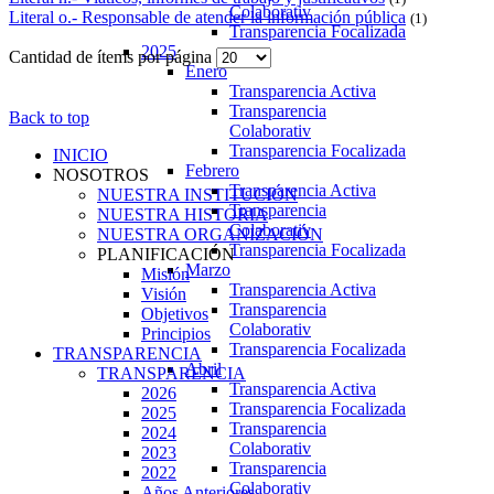
Colaborativ
Literal o.- Responsable de atender la información pública
(1)
Transparencia Focalizada
2025
Cantidad de ítems por página
Enero
Transparencia Activa
Transparencia
Back to top
Colaborativ
Transparencia Focalizada
INICIO
Febrero
NOSOTROS
Transparencia Activa
NUESTRA INSTITUCIÓN
Transparencia
NUESTRA HISTORIA
Colaborativ
NUESTRA ORGANIZACIÓN
Transparencia Focalizada
PLANIFICACIÓN
Marzo
Misión
Transparencia Activa
Visión
Transparencia
Objetivos
Colaborativ
Principios
Transparencia Focalizada
TRANSPARENCIA
Abril
TRANSPARENCIA
Transparencia Activa
2026
Transparencia Focalizada
2025
Transparencia
2024
Colaborativ
2023
Transparencia
2022
Colaborativ
Años Anteriores