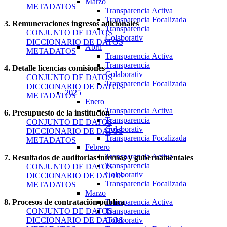
Marzo
METADATOS
Transparencia Activa
Transparencia Focalizada
3. Remuneraciones ingresos adicionales
Transparencia
CONJUNTO DE DATOS
Colaborativ
DICCIONARIO DE DATOS
Abril
METADATOS
Transparencia Activa
Transparencia
4. Detalle licencias comisiones
Colaborativ
CONJUNTO DE DATOS
Transparencia Focalizada
DICCIONARIO DE DATOS
2025
METADATOS
Enero
Transparencia Activa
6. Presupuesto de la institución
Transparencia
CONJUNTO DE DATOS
Colaborativ
DICCIONARIO DE DATOS
Transparencia Focalizada
METADATOS
Febrero
Transparencia Activa
7. Resultados de auditorias internas y gubernamentales
Transparencia
CONJUNTO DE DATOS
Colaborativ
DICCIONARIO DE DATOS
Transparencia Focalizada
METADATOS
Marzo
8. Procesos de contratación publica
Transparencia Activa
CONJUNTO DE DATOS
Transparencia
DICCIONARIO DE DATOS
Colaborativ