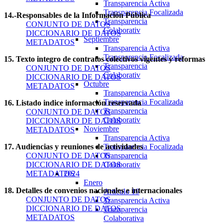
Transparencia Activa
Transparencia Focalizada
14.-Responsables de la Información Pública
Transparencia
CONJUNTO DE DATOS
Colaborativ
DICCIONARIO DE DATOS
Septiembre
METADATOS
Transparencia Activa
Transparencia Focalizada
15. Texto integro de contratos colectivos vigentes y reformas
Transparencia
CONJUNTO DE DATOS
Colaborativ
DICCIONARIO DE DATOS
Octubre
METADATOS
Transparencia Activa
Transparencia Focalizada
16. Listado indice información reservada
Transparencia
CONJUNTO DE DATOS
Colaborativ
DICCIONARIO DE DATOS
Noviembre
METADATOS
Transparencia Activa
17. Audiencias y reuniones de actividades
Transparencia Focalizada
CONJUNTO DE DATOS
Transparencia
DICCIONARIO DE DATOS
Colaborativ
METADATOS
2024
Enero
18. Detalles de convenios nacionales e internacionales
Articulo 19
CONJUNTO DE DATOS
Transparencia Activa
DICCIONARIO DE DATOS
Transparencia
METADATOS
Colaborativa