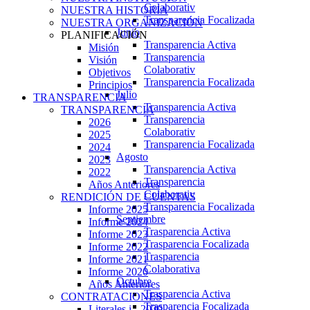
Colaborativ
NUESTRA HISTORIA
Transparencia Focalizada
NUESTRA ORGANIZACIÓN
Junio
PLANIFICACIÓN
Transparencia Activa
Misión
Transparencia
Visión
Colaborativ
Objetivos
Transparencia Focalizada
Principios
Julio
TRANSPARENCIA
Transparencia Activa
TRANSPARENCIA
Transparencia
2026
Colaborativ
2025
Transparencia Focalizada
2024
Agosto
2023
Transparencia Activa
2022
Transparencia
Años Anteriores
Colaborativ
RENDICIÓN DE CUENTAS
Transparencia Focalizada
Informe 2025
Septiembre
Informe 2024
Trasparencia Activa
Informe 2023
Trasparencia Focalizada
Informe 2022
Trasparencia
Informe 2021
Colaborativa
Informe 2020
Octubre
Años Anteriores
Trasparencia Activa
CONTRATACIONES
Trasparencia Focalizada
Literales i - 2020