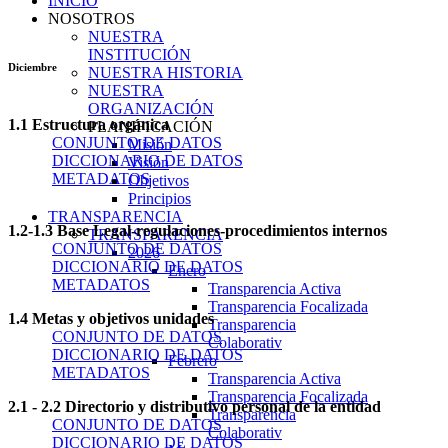
INICIO
NOSOTROS
NUESTRA
INSTITUCIÓN
Diciembre
NUESTRA HISTORIA
NUESTRA
ORGANIZACIÓN
1.1 Estructura orgánica
PLANIFICACIÓN
CONJUNTO DE DATOS
Misión
DICCIONARIO DE DATOS
Visión
METADATOS
Objetivos
Principios
TRANSPARENCIA
1.2-1.3 Base Legal-regulaciones-procedimientos internos
TRANSPARENCIA
CONJUNTO DE DATOS
2026
DICCIONARIO DE DATOS
Enero
METADATOS
Transparencia Activa
Transparencia Focalizada
1.4 Metas y objetivos unidades
Transparencia
CONJUNTO DE DATOS
Colaborativ
DICCIONARIO DE DATOS
Febrero
METADATOS
Transparencia Activa
Transparencia Focalizada
2.1 - 2.2 Directorio y distributivo personal de la entidad
Transparencia
CONJUNTO DE DATOS
Colaborativ
DICCIONARIO DE DATOS