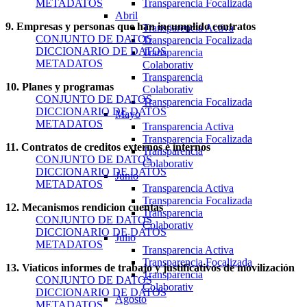
METADATOS
Transparencia Focalizada
Abril
9. Empresas y personas que han incumplido contratos
Transparencia Activa
CONJUNTO DE DATOS
Transparencia Focalizada
DICCIONARIO DE DATOS
Transparencia
METADATOS
Colaborativ
Transparencia
10. Planes y programas
Colaborativ
CONJUNTO DE DATOS
Transparencia Focalizada
DICCIONARIO DE DATOS
Mayo
METADATOS
Transparencia Activa
Transparencia Focalizada
11. Contratos de creditos externos e internos
Transparencia
CONJUNTO DE DATOS
Colaborativ
DICCIONARIO DE DATOS
Junio
METADATOS
Transparencia Activa
Transparencia Focalizada
12. Mecanismos rendicion cuentas
Transparencia
CONJUNTO DE DATOS
Colaborativ
DICCIONARIO DE DATOS
Julio
METADATOS
Transparencia Activa
Transparencia Focalizada
13. Viaticos informes de trabajo y justificativos de movilización
Transparencia
CONJUNTO DE DATOS
Colaborativ
DICCIONARIO DE DATOS
Agosto
METADATOS