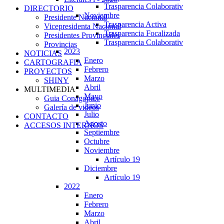
Trasparencia Colaborativ
DIRECTORIO
Noviembre
Presidente Nacional
Trasparencia Activa
Vicepresidenta Nacional
Trasparencia Focalizada
Presidentes Provinciales
Trasparencia Colaborativ
Provincias
2023
NOTICIAS
Enero
CARTOGRAFIA
Febrero
PROYECTOS
Marzo
SHINY
Abril
MULTIMEDIA
Mayo
Guia Conagopare
Junio
Galería de videos
Julio
CONTACTO
Agosto
ACCESOS INTERNOS
Septiembre
Octubre
Noviembre
Artículo 19
Diciembre
Artículo 19
2022
Enero
Febrero
Marzo
Abril