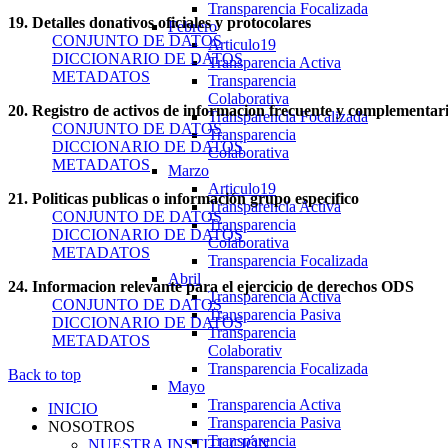
Transparencia Focalizada
19. Detalles donativos oficiales y protocolares
Febrero
CONJUNTO DE DATOS
Articulo19
DICCIONARIO DE DATOS
Transparencia Activa
METADATOS
Transparencia
Colaborativa
20. Registro de activos de informacion frecuente y complementar
Transparencia Focalizada
CONJUNTO DE DATOS
Transparencia
DICCIONARIO DE DATOS
Colaborativa
METADATOS
Marzo
Articulo19
21. Politicas publicas o información grupo especifico
Transparencia Activa
CONJUNTO DE DATOS
Transparencia
DICCIONARIO DE DATOS
Colaborativa
METADATOS
Transparencia Focalizada
Abril
24. Informacion relevante para el ejercicio de derechos ODS
Transparencia Activa
CONJUNTO DE DATOS
Transparencia Pasiva
DICCIONARIO DE DATOS
Transparencia
METADATOS
Colaborativ
Transparencia Focalizada
Back to top
Mayo
Transparencia Activa
INICIO
Transparencia Pasiva
NOSOTROS
Transparencia
NUESTRA INSTITUCIÓN