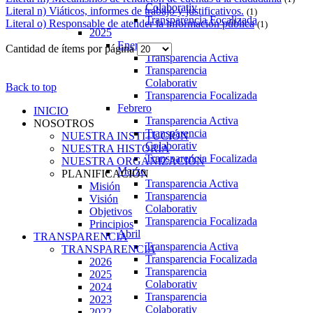
Colaborativ
Literal n) Viáticos, informes de trabajo y justificativos.
(1)
Transparencia Focalizada
Literal o) Responsable de atender la información pública
(1)
2025
Enero
Cantidad de ítems por página
Transparencia Activa
Transparencia
Colaborativ
Back to top
Transparencia Focalizada
Febrero
INICIO
Transparencia Activa
NOSOTROS
Transparencia
NUESTRA INSTITUCIÓN
Colaborativ
NUESTRA HISTORIA
Transparencia Focalizada
NUESTRA ORGANIZACIÓN
Marzo
PLANIFICACIÓN
Transparencia Activa
Misión
Transparencia
Visión
Colaborativ
Objetivos
Transparencia Focalizada
Principios
Abril
TRANSPARENCIA
Transparencia Activa
TRANSPARENCIA
Transparencia Focalizada
2026
Transparencia
2025
Colaborativ
2024
Transparencia
2023
Colaborativ
2022