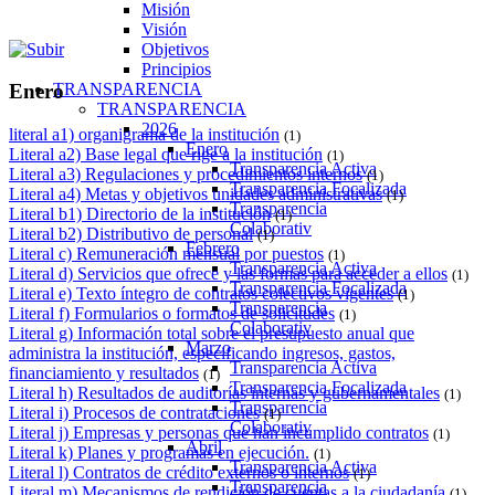
Misión
Visión
Objetivos
Principios
TRANSPARENCIA
Enero
TRANSPARENCIA
2026
literal a1) organigrama de la institución
(1)
Enero
Literal a2) Base legal que rige a la institución
(1)
Transparencia Activa
Literal a3) Regulaciones y procedimientos internos
(1)
Transparencia Focalizada
Literal a4) Metas y objetivos unidades administrativas
(1)
Transparencia
Literal b1) Directorio de la institución
(1)
Colaborativ
Literal b2) Distributivo de personal
(1)
Febrero
Literal c) Remuneración mensual por puestos
(1)
Transparencia Activa
Literal d) Servicios que ofrece y las formas para acceder a ellos
(1)
Transparencia Focalizada
Literal e) Texto íntegro de contratos colectivos vigentes
(1)
Transparencia
Literal f) Formularios o formatos de solicitudes
(1)
Colaborativ
Literal g) Información total sobre el presupuesto anual que
Marzo
administra la institución, especificando ingresos, gastos,
Transparencia Activa
financiamiento y resultados
(1)
Transparencia Focalizada
Literal h) Resultados de auditorías internas y gubernamentales
(1)
Transparencia
Literal i) Procesos de contrataciones
(1)
Colaborativ
Literal j) Empresas y personas que han incumplido contratos
(1)
Abril
Literal k) Planes y programas en ejecución.
(1)
Transparencia Activa
Literal l) Contratos de crédito externos o internos
(1)
Transparencia
Literal m) Mecanismos de rendición de cuentas a la ciudadanía
(1)