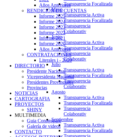
Transparencia Focalizada
Años Anteriores
Mayo
RENDICIÓN DE CUENTAS
Transparencia Activa
Informe 2025
Transparencia Focalizada
Informe 2024
Transparencia
Informe 2023
Colaborativ
Informe 2022
Junio
Informe 2021
Transparencia Activa
Informe 2020
Transparencia Focalizada
Años Anteriores
Transparencia
CONTRATACIONES
Colaborativ
Literales i - 2020
Julio
DIRECTORIO
Transparencia Activa
Presidente Nacional
Transparencia Focalizada
Vicepresidenta Nacional
Transparencia
Presidentes Provinciales
Colaborativ
Provincias
Agosto
NOTICIAS
Transparencia Activa
CARTOGRAFIA
Transparencia Focalizada
PROYECTOS
Transparencia
SHINY
Colaborativ
MULTIMEDIA
Septiembre
Guia Conagopare
Transparencia Activa
Galería de videos
Transparencia Focalizada
CONTACTO
Transparencia