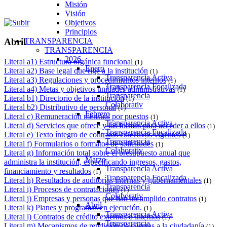
Misión
Visión
Objetivos
Principios
TRANSPARENCIA
Abril
TRANSPARENCIA
2026
Literal a1) Estructura orgánica funcional
(1)
Enero
Literal a2) Base legal que rige a la institución
(1)
Transparencia Activa
Literal a3) Regulaciones y procedimientos internos
(1)
Transparencia Focalizada
Literal a4) Metas y objetivos unidades administrativas
(1)
Transparencia
Literal b1) Directorio de la institución
(1)
Colaborativ
Literal b2) Distributivo de personal
(1)
Febrero
Literal c) Remuneración mensual por puestos
(1)
Transparencia Activa
Literal d) Servicios que ofrece y las formas para acceder a ellos
(1)
Transparencia Focalizada
Literal e) Texto íntegro de contratos colectivos vigentes
(1)
Transparencia
Literal f) Formularios o formatos de solicitudes
(1)
Colaborativ
Literal g) Información total sobre el presupuesto anual que
Marzo
administra la institución, especificando ingresos, gastos,
Transparencia Activa
financiamiento y resultados
(1)
Transparencia Focalizada
Literal h) Resultados de auditorías internas y gubernamentales
(1)
Transparencia
Literal i) Procesos de contrataciones
(1)
Colaborativ
Literal j) Empresas y personas que han incumplido contratos
(1)
Abril
Literal k) Planes y programas en ejecución.
(1)
Transparencia Activa
Literal l) Contratos de crédito externos o internos
(1)
Transparencia
Literal m) Mecanismos de rendición de cuentas a la ciudadanía
(1)