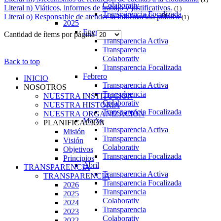
Colaborativ
Literal n) Viáticos, informes de trabajo y justificativos.
(1)
Transparencia Focalizada
Literal o) Responsable de atender la información pública
(1)
2025
Enero
Cantidad de ítems por página
Transparencia Activa
Transparencia
Colaborativ
Back to top
Transparencia Focalizada
Febrero
INICIO
Transparencia Activa
NOSOTROS
Transparencia
NUESTRA INSTITUCIÓN
Colaborativ
NUESTRA HISTORIA
Transparencia Focalizada
NUESTRA ORGANIZACIÓN
Marzo
PLANIFICACIÓN
Transparencia Activa
Misión
Transparencia
Visión
Colaborativ
Objetivos
Transparencia Focalizada
Principios
Abril
TRANSPARENCIA
Transparencia Activa
TRANSPARENCIA
Transparencia Focalizada
2026
Transparencia
2025
Colaborativ
2024
Transparencia
2023
Colaborativ
2022