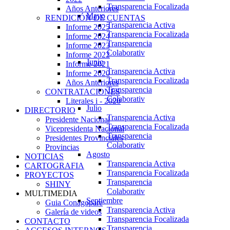
Transparencia Focalizada
Años Anteriores
Mayo
RENDICIÓN DE CUENTAS
Transparencia Activa
Informe 2025
Transparencia Focalizada
Informe 2024
Transparencia
Informe 2023
Colaborativ
Informe 2022
Junio
Informe 2021
Transparencia Activa
Informe 2020
Transparencia Focalizada
Años Anteriores
Transparencia
CONTRATACIONES
Colaborativ
Literales i - 2020
Julio
DIRECTORIO
Transparencia Activa
Presidente Nacional
Transparencia Focalizada
Vicepresidenta Nacional
Transparencia
Presidentes Provinciales
Colaborativ
Provincias
Agosto
NOTICIAS
Transparencia Activa
CARTOGRAFIA
Transparencia Focalizada
PROYECTOS
Transparencia
SHINY
Colaborativ
MULTIMEDIA
Septiembre
Guia Conagopare
Transparencia Activa
Galería de videos
Transparencia Focalizada
CONTACTO
Transparencia