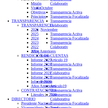
Misión
Colaborativ
Visión
Octubre
Objetivos
Transparencia Activa
Principios
Transparencia Focalizada
TRANSPARENCIA
Transparencia
TRANSPARENCIA
Colaborativ
2026
Noviembre
2025
Transparencia Activa
2024
Transparencia Focalizada
2023
Transparencia
2022
Colaborativ
Años Anteriores
2024
RENDICIÓN DE CUENTAS
Enero
Informe 2025
Articulo 19
Informe 2024
Transparencia Activa
Informe 2023
Transparencia
Informe 2022
Colaborativa
Informe 2021
Transparencia Focalizada
Informe 2020
Febrero
Años Anteriores
Articulo19
CONTRATACIONES
Transparencia Activa
Literales i - 2020
Transparencia
DIRECTORIO
Colaborativa
Presidente Nacional
Transparencia Focalizada
Vicepresidenta Nacional
Transparencia