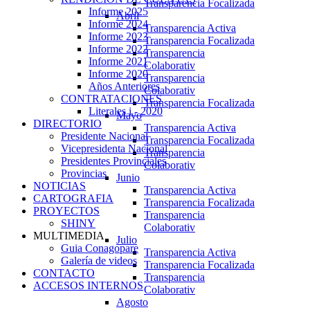
Transparencia Focalizada
Informe 2025
Abril
Informe 2024
Transparencia Activa
Informe 2023
Transparencia Focalizada
Informe 2022
Transparencia
Informe 2021
Colaborativ
Informe 2020
Transparencia
Años Anteriores
Colaborativ
CONTRATACIONES
Transparencia Focalizada
Literales i - 2020
Mayo
DIRECTORIO
Transparencia Activa
Presidente Nacional
Transparencia Focalizada
Vicepresidenta Nacional
Transparencia
Presidentes Provinciales
Colaborativ
Provincias
Junio
NOTICIAS
Transparencia Activa
CARTOGRAFIA
Transparencia Focalizada
PROYECTOS
Transparencia
SHINY
Colaborativ
MULTIMEDIA
Julio
Guia Conagopare
Transparencia Activa
Galería de videos
Transparencia Focalizada
CONTACTO
Transparencia
ACCESOS INTERNOS
Colaborativ
Agosto