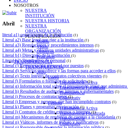
INICIO
NOSOTROS
NUESTRA
INSTITUCIÓN
NUESTRA HISTORIA
Abril
NUESTRA
ORGANIZACIÓN
literal a1) organigrama de la institución
(1)
PLANIFICACIÓN
Literal a2) Base legal que rige a la institución
(1)
Misión
Literal a3) Regulaciones y procedimientos internos
(1)
Visión
Literal a4) Metas y objetivos unidades administrativas
(1)
Objetivos
Literal b1) Directorio de la institución
(1)
Principios
Literal b2) Distributivo de personal
(1)
TRANSPARENCIA
Literal c) Remuneración mensual por puestos
(1)
TRANSPARENCIA
Literal d) Servicios que ofrece y las formas para acceder a ellos
(1)
2026
Literal e) Texto íntegro de contratos colectivos vigentes
(1)
Enero
Literal f) Formularios o formatos de solicitudes
(1)
Transparencia Activa
Literal g) Información total sobre el presupuesto anual que administra 
Transparencia Focalizada
Literal h) Resultados de auditorías internas y gubernamentales
(1)
Transparencia
Literal i) Procesos de contrataciones
(1)
Colaborativ
Literal j) Empresas y personas que han incumplido contratos
(1)
Febrero
Literal k) Planes y programas en ejecución
(1)
Transparencia Activa
Literal l) Contratos de crédito externos o internos
(1)
Transparencia Focalizada
Literal m) Mecanismos de rendición de cuentas a la ciudadanía
(1)
Transparencia
Literal n) Viáticos, informes de trabajo y justificativos
(1)
Colaborativ
Literal o) Responsable de atender la información pública
(1)