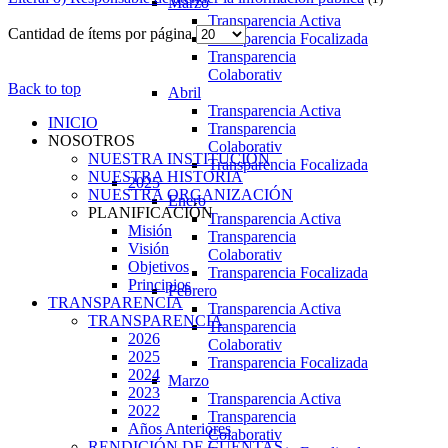
Marzo
Transparencia Activa
Cantidad de ítems por página
Transparencia Focalizada
Transparencia
Colaborativ
Back to top
Abril
Transparencia Activa
INICIO
Transparencia
NOSOTROS
Colaborativ
NUESTRA INSTITUCIÓN
Transparencia Focalizada
NUESTRA HISTORIA
2025
NUESTRA ORGANIZACIÓN
Enero
PLANIFICACIÓN
Transparencia Activa
Misión
Transparencia
Visión
Colaborativ
Objetivos
Transparencia Focalizada
Principios
Febrero
TRANSPARENCIA
Transparencia Activa
TRANSPARENCIA
Transparencia
2026
Colaborativ
2025
Transparencia Focalizada
2024
Marzo
2023
Transparencia Activa
2022
Transparencia
Años Anteriores
Colaborativ
RENDICIÓN DE CUENTAS