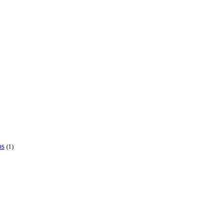
os
(1)