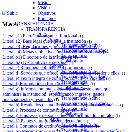
Misión
Visión
Objetivos
Principios
TRANSPARENCIA
Marzo
TRANSPARENCIA
2026
Literal a1) Estructura orgánica funcional
(1)
Enero
Literal a2) Base legal que rige a la institución
(1)
Transparencia Activa
Literal a3) Regulaciones y procedimientos internos
(1)
Transparencia Focalizada
Literal a4) Metas y objetivos unidades administrativas
(1)
Transparencia
Literal b1) Directorio de la institución
(1)
Colaborativ
Literal b2) Distributivo de personal
(1)
Febrero
Literal c) Remuneración mensual por puestos
(1)
Transparencia Activa
Literal d) Servicios que ofrece y las formas para acceder a ellos
(1)
Transparencia Focalizada
Literal e) Texto íntegro de contratos colectivos vigentes
(1)
Transparencia
Literal f) Formularios o formatos de solicitudes
(1)
Colaborativ
Literal g) Información total sobre el presupuesto anual que
Marzo
administra la institución, especificando ingresos, gastos,
Transparencia Activa
financiamiento y resultados
(1)
Transparencia Focalizada
Literal h) Resultados de auditorías internas y gubernamentales
(1)
Transparencia
Literal i) Procesos de contrataciones
(1)
Colaborativ
Literal j) Empresas y personas que han incumplido contratos
(1)
Abril
Literal k) Planes y programas en ejecución.
(1)
Transparencia Activa
Literal l) Contratos de crédito externos o internos
(1)
Transparencia
Literal m) Mecanismos de rendición de cuentas a la ciudadanía
(1)