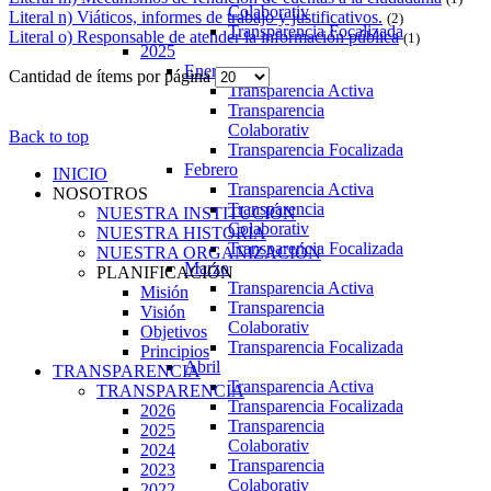
Colaborativ
Literal n) Viáticos, informes de trabajo y justificativos.
(2)
Transparencia Focalizada
Literal o) Responsable de atender la información pública
(1)
2025
Enero
Cantidad de ítems por página
Transparencia Activa
Transparencia
Colaborativ
Back to top
Transparencia Focalizada
Febrero
INICIO
Transparencia Activa
NOSOTROS
Transparencia
NUESTRA INSTITUCIÓN
Colaborativ
NUESTRA HISTORIA
Transparencia Focalizada
NUESTRA ORGANIZACIÓN
Marzo
PLANIFICACIÓN
Transparencia Activa
Misión
Transparencia
Visión
Colaborativ
Objetivos
Transparencia Focalizada
Principios
Abril
TRANSPARENCIA
Transparencia Activa
TRANSPARENCIA
Transparencia Focalizada
2026
Transparencia
2025
Colaborativ
2024
Transparencia
2023
Colaborativ
2022