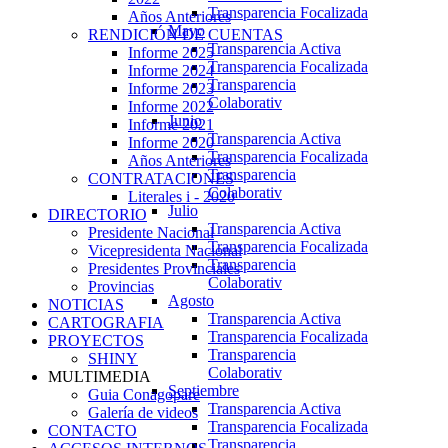
Transparencia Focalizada
Años Anteriores
Mayo
RENDICIÓN DE CUENTAS
Transparencia Activa
Informe 2025
Transparencia Focalizada
Informe 2024
Transparencia
Informe 2023
Colaborativ
Informe 2022
Junio
Informe 2021
Transparencia Activa
Informe 2020
Transparencia Focalizada
Años Anteriores
Transparencia
CONTRATACIONES
Colaborativ
Literales i - 2020
Julio
DIRECTORIO
Transparencia Activa
Presidente Nacional
Transparencia Focalizada
Vicepresidenta Nacional
Transparencia
Presidentes Provinciales
Colaborativ
Provincias
Agosto
NOTICIAS
Transparencia Activa
CARTOGRAFIA
Transparencia Focalizada
PROYECTOS
Transparencia
SHINY
Colaborativ
MULTIMEDIA
Septiembre
Guia Conagopare
Transparencia Activa
Galería de videos
Transparencia Focalizada
CONTACTO
Transparencia