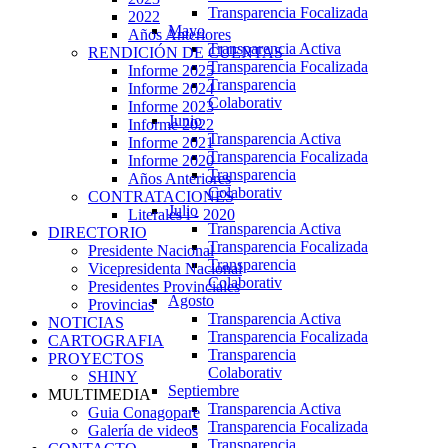
Transparencia Focalizada
2022
Mayo
Años Anteriores
Transparencia Activa
RENDICIÓN DE CUENTAS
Transparencia Focalizada
Informe 2025
Transparencia
Informe 2024
Colaborativ
Informe 2023
Junio
Informe 2022
Transparencia Activa
Informe 2021
Transparencia Focalizada
Informe 2020
Transparencia
Años Anteriores
Colaborativ
CONTRATACIONES
Julio
Literales i - 2020
Transparencia Activa
DIRECTORIO
Transparencia Focalizada
Presidente Nacional
Transparencia
Vicepresidenta Nacional
Colaborativ
Presidentes Provinciales
Agosto
Provincias
Transparencia Activa
NOTICIAS
Transparencia Focalizada
CARTOGRAFIA
Transparencia
PROYECTOS
Colaborativ
SHINY
Septiembre
MULTIMEDIA
Transparencia Activa
Guia Conagopare
Transparencia Focalizada
Galería de videos
Transparencia