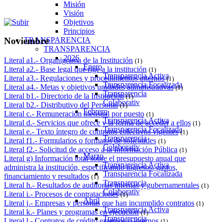
Misión
Visión
Objetivos
Principios
TRANSPARENCIA
Noviembre
TRANSPARENCIA
2026
Literal a1.- Organigrama de la Institución
(1)
Enero
Literal a2.- Base legal que rige a la institución
(1)
Transparencia Activa
Literal a3.- Regulaciones y procedimientos internos
(1)
Transparencia Focalizada
Literal a4.- Metas y objetivos unidades administrativas
(1)
Transparencia
Literal b1.- Directorio de la Institución
(1)
Colaborativ
Literal b2.- Distributivo del Personal
(1)
Febrero
Literal c.- Remuneración mensual por puesto
(1)
Transparencia Activa
Literal d.- Servicios que ofrece y la forma de acceder a ellos
(1)
Transparencia Focalizada
Literal e.- Texto íntegro de contratos colectivos vigentes
(1)
Transparencia
Literal f1.- Formularios o formatos de solicitudes
(1)
Colaborativ
Literal f2.- Solicitud de acceso a la Información Pública
(1)
Marzo
Literal g) Información total sobre el presupuesto anual que
Transparencia Activa
administra la institución, especificando ingresos, gastos,
Transparencia Focalizada
financiamiento y resultados
(1)
Transparencia
Literal h.- Resultados de auditorías internas y gubernamentales
(1)
Colaborativ
Literal i.- Procesos de contrataciones
(1)
Abril
Literal j.- Empresas y personas que han incumplido contratos
(1)
Transparencia Activa
Literal k.- Planes y programas en ejecución
(1)
Transparencia
Literal l.- Contratos de crédito externos o internos
(1)