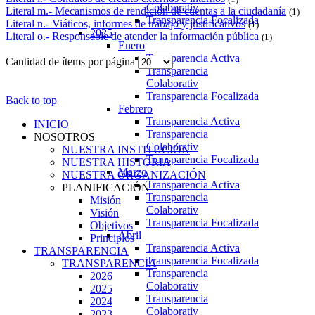
Colaborativ
Literal m.- Mecanismos de rendición de cuentas a la ciudadanía
(1)
Transparencia Focalizada
Literal n.- Viáticos, informes de trabajo y justificativos
(1)
2025
Literal o.- Responsable de atender la información pública
(1)
Enero
Transparencia Activa
Cantidad de ítems por página
Transparencia
Colaborativ
Transparencia Focalizada
Back to top
Febrero
Transparencia Activa
INICIO
Transparencia
NOSOTROS
Colaborativ
NUESTRA INSTITUCIÓN
Transparencia Focalizada
NUESTRA HISTORIA
Marzo
NUESTRA ORGANIZACIÓN
Transparencia Activa
PLANIFICACIÓN
Transparencia
Misión
Colaborativ
Visión
Transparencia Focalizada
Objetivos
Abril
Principios
Transparencia Activa
TRANSPARENCIA
Transparencia Focalizada
TRANSPARENCIA
Transparencia
2026
Colaborativ
2025
Transparencia
2024
Colaborativ
2023