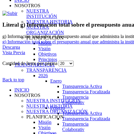
INICIO
NOSOTROS
NUESTRA
INSTITUCIÓN
NUESTRA HISTORIA
Literal g) Información total sobre el presupuesto anua
NUESTRA
ORGANIZACIÓN
g) Información total sobre el presupuesto anual que administra la inst
PLANIFICACIÓN
g) Información total sobre el presupuesto anual que administra la inst
Misión
Descarga
Visión
Vista Previa
Objetivos
Principios
Cantidad de ítems por página
TRANSPARENCIA
TRANSPARENCIA
2026
Back to top
Enero
Transparencia Activa
INICIO
Transparencia Focalizada
NOSOTROS
Transparencia
NUESTRA INSTITUCIÓN
Colaborativ
NUESTRA HISTORIA
Febrero
NUESTRA ORGANIZACIÓN
Transparencia Activa
PLANIFICACIÓN
Transparencia Focalizada
Misión
Transparencia
Visión
Colaborativ
Objetivos