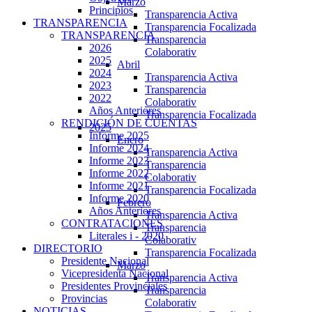
Marzo
Principios
Transparencia Activa
TRANSPARENCIA
Transparencia Focalizada
TRANSPARENCIA
Transparencia
2026
Colaborativ
2025
Abril
2024
Transparencia Activa
2023
Transparencia
2022
Colaborativ
Años Anteriores
Transparencia Focalizada
RENDICIÓN DE CUENTAS
2025
Informe 2025
Enero
Informe 2024
Transparencia Activa
Informe 2023
Transparencia
Informe 2022
Colaborativ
Informe 2021
Transparencia Focalizada
Informe 2020
Febrero
Años Anteriores
Transparencia Activa
CONTRATACIONES
Transparencia
Literales i - 2020
Colaborativ
DIRECTORIO
Transparencia Focalizada
Presidente Nacional
Marzo
Vicepresidenta Nacional
Transparencia Activa
Presidentes Provinciales
Transparencia
Provincias
Colaborativ
NOTICIAS