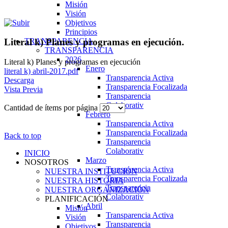
Misión
Visión
Objetivos
Principios
TRANSPARENCIA
Literal k) Planes y programas en ejecución.
TRANSPARENCIA
2026
Literal k) Planes y programas en ejecución
Enero
literal k) abril-2017.pdf
Transparencia Activa
Descarga
Transparencia Focalizada
Vista Previa
Transparencia
Colaborativ
Cantidad de ítems por página
Febrero
Transparencia Activa
Transparencia Focalizada
Back to top
Transparencia
Colaborativ
INICIO
Marzo
NOSOTROS
Transparencia Activa
NUESTRA INSTITUCIÓN
Transparencia Focalizada
NUESTRA HISTORIA
Transparencia
NUESTRA ORGANIZACIÓN
Colaborativ
PLANIFICACIÓN
Abril
Misión
Transparencia Activa
Visión
Transparencia
Objetivos