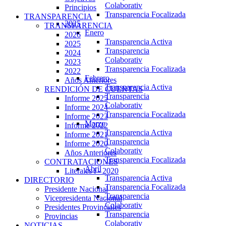
Colaborativ
Principios
Transparencia Focalizada
TRANSPARENCIA
2025
TRANSPARENCIA
Enero
2026
Transparencia Activa
2025
Transparencia
2024
Colaborativ
2023
Transparencia Focalizada
2022
Febrero
Años Anteriores
Transparencia Activa
RENDICIÓN DE CUENTAS
Transparencia
Informe 2025
Colaborativ
Informe 2024
Transparencia Focalizada
Informe 2023
Marzo
Informe 2022
Transparencia Activa
Informe 2021
Transparencia
Informe 2020
Colaborativ
Años Anteriores
Transparencia Focalizada
CONTRATACIONES
Abril
Literales i - 2020
Transparencia Activa
DIRECTORIO
Transparencia Focalizada
Presidente Nacional
Transparencia
Vicepresidenta Nacional
Colaborativ
Presidentes Provinciales
Transparencia
Provincias
Colaborativ
NOTICIAS