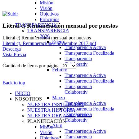
Misión
Visión
Objetivos
Principios
TRANSPARENCIA
Literal c) Remuneración mensual por puestos
TRANSPARENCIA
2026
Literal c) Remuneración mensual por puestos
Enero
Literal c). Remuneraciones noviembre 2017.pdf
Transparencia Activa
Descarga
Transparencia Focalizada
Vista Previa
Transparencia
Colaborativ
Cantidad de ítems por página
Febrero
Transparencia Activa
Transparencia Focalizada
Back to top
Transparencia
Colaborativ
INICIO
Marzo
NOSOTROS
Transparencia Activa
NUESTRA INSTITUCIÓN
Transparencia Focalizada
NUESTRA HISTORIA
Transparencia
NUESTRA ORGANIZACIÓN
Colaborativ
PLANIFICACIÓN
Abril
Misión
Transparencia Activa
Visión
Transparencia
Objetivos