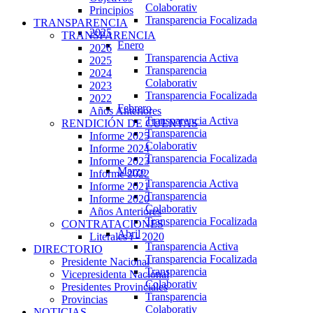
Colaborativ
Principios
Transparencia Focalizada
TRANSPARENCIA
2025
TRANSPARENCIA
Enero
2026
Transparencia Activa
2025
Transparencia
2024
Colaborativ
2023
Transparencia Focalizada
2022
Febrero
Años Anteriores
Transparencia Activa
RENDICIÓN DE CUENTAS
Transparencia
Informe 2025
Colaborativ
Informe 2024
Transparencia Focalizada
Informe 2023
Marzo
Informe 2022
Transparencia Activa
Informe 2021
Transparencia
Informe 2020
Colaborativ
Años Anteriores
Transparencia Focalizada
CONTRATACIONES
Abril
Literales i - 2020
Transparencia Activa
DIRECTORIO
Transparencia Focalizada
Presidente Nacional
Transparencia
Vicepresidenta Nacional
Colaborativ
Presidentes Provinciales
Transparencia
Provincias
Colaborativ
NOTICIAS