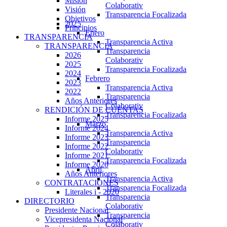
Misión
Colaborativ
Visión
Transparencia Focalizada
Objetivos
2025
Principios
Enero
TRANSPARENCIA
Transparencia Activa
TRANSPARENCIA
Transparencia
2026
Colaborativ
2025
Transparencia Focalizada
2024
Febrero
2023
Transparencia Activa
2022
Transparencia
Años Anteriores
Colaborativ
RENDICIÓN DE CUENTAS
Transparencia Focalizada
Informe 2025
Marzo
Informe 2024
Transparencia Activa
Informe 2023
Transparencia
Informe 2022
Colaborativ
Informe 2021
Transparencia Focalizada
Informe 2020
Abril
Años Anteriores
Transparencia Activa
CONTRATACIONES
Transparencia Focalizada
Literales i - 2020
Transparencia
DIRECTORIO
Colaborativ
Presidente Nacional
Transparencia
Vicepresidenta Nacional
Colaborativ