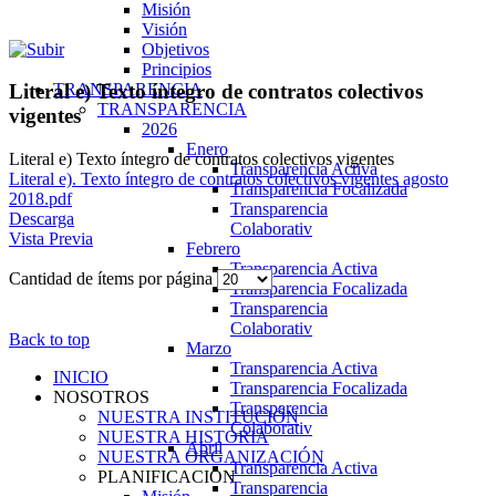
Misión
Visión
Objetivos
Principios
TRANSPARENCIA
Literal e) Texto íntegro de contratos colectivos
TRANSPARENCIA
vigentes
2026
Enero
Literal e) Texto íntegro de contratos colectivos vigentes
Transparencia Activa
Literal e). Texto íntegro de contratos colectivos vigentes agosto
Transparencia Focalizada
2018.pdf
Transparencia
Descarga
Colaborativ
Vista Previa
Febrero
Transparencia Activa
Cantidad de ítems por página
Transparencia Focalizada
Transparencia
Colaborativ
Back to top
Marzo
Transparencia Activa
INICIO
Transparencia Focalizada
NOSOTROS
Transparencia
NUESTRA INSTITUCIÓN
Colaborativ
NUESTRA HISTORIA
Abril
NUESTRA ORGANIZACIÓN
Transparencia Activa
PLANIFICACIÓN
Transparencia