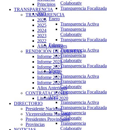
Colaborativ
Principios
Transparencia Focalizada
TRANSPARENCIA
2025
TRANSPARENCIA
Enero
2026
Transparencia Activa
2025
Transparencia
2024
Colaborativ
2023
Transparencia Focalizada
2022
Febrero
Años Anteriores
Transparencia Activa
RENDICIÓN DE CUENTAS
Transparencia
Informe 2025
Colaborativ
Informe 2024
Transparencia Focalizada
Informe 2023
Marzo
Informe 2022
Transparencia Activa
Informe 2021
Transparencia
Informe 2020
Colaborativ
Años Anteriores
Transparencia Focalizada
CONTRATACIONES
Abril
Literales i - 2020
Transparencia Activa
DIRECTORIO
Transparencia Focalizada
Presidente Nacional
Transparencia
Vicepresidenta Nacional
Colaborativ
Presidentes Provinciales
Transparencia
Provincias
Colaborativ
NOTICIAS