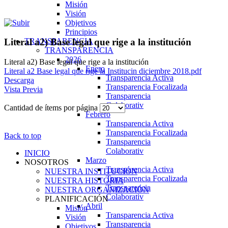
Misión
Visión
Objetivos
Principios
TRANSPARENCIA
Literal a2) Base legal que rige a la institución
TRANSPARENCIA
2026
Literal a2) Base legal que rige a la institución
Enero
Literal a2 Base legal que rige la Institucin diciembre 2018.pdf
Transparencia Activa
Descarga
Transparencia Focalizada
Vista Previa
Transparencia
Colaborativ
Cantidad de ítems por página
Febrero
Transparencia Activa
Transparencia Focalizada
Back to top
Transparencia
Colaborativ
INICIO
Marzo
NOSOTROS
Transparencia Activa
NUESTRA INSTITUCIÓN
Transparencia Focalizada
NUESTRA HISTORIA
Transparencia
NUESTRA ORGANIZACIÓN
Colaborativ
PLANIFICACIÓN
Abril
Misión
Transparencia Activa
Visión
Transparencia
Objetivos