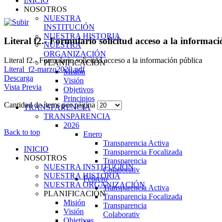
INICIO
NOSOTROS
NUESTRA
INSTITUCIÓN
NUESTRA HISTORIA
Literal f2.- Formulario solicitud acceso a la informac
NUESTRA
ORGANIZACIÓN
Literal f2.- Formulario solicitud acceso a la información pública
PLANIFICACIÓN
Literal_f2-marzo2020.pdf
Misión
Descarga
Visión
Vista Previa
Objetivos
Principios
Cantidad de ítems por página
TRANSPARENCIA
TRANSPARENCIA
2026
Back to top
Enero
Transparencia Activa
INICIO
Transparencia Focalizada
NOSOTROS
Transparencia
NUESTRA INSTITUCIÓN
Colaborativ
NUESTRA HISTORIA
Febrero
NUESTRA ORGANIZACIÓN
Transparencia Activa
PLANIFICACIÓN
Transparencia Focalizada
Misión
Transparencia
Visión
Colaborativ
Objetivos