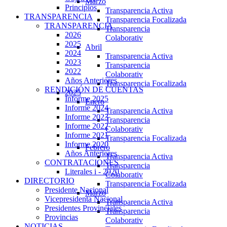
Marzo
Principios
Transparencia Activa
TRANSPARENCIA
Transparencia Focalizada
TRANSPARENCIA
Transparencia
2026
Colaborativ
2025
Abril
2024
Transparencia Activa
2023
Transparencia
2022
Colaborativ
Años Anteriores
Transparencia Focalizada
RENDICIÓN DE CUENTAS
2025
Informe 2025
Enero
Informe 2024
Transparencia Activa
Informe 2023
Transparencia
Informe 2022
Colaborativ
Informe 2021
Transparencia Focalizada
Informe 2020
Febrero
Años Anteriores
Transparencia Activa
CONTRATACIONES
Transparencia
Literales i - 2020
Colaborativ
DIRECTORIO
Transparencia Focalizada
Presidente Nacional
Marzo
Vicepresidenta Nacional
Transparencia Activa
Presidentes Provinciales
Transparencia
Provincias
Colaborativ
NOTICIAS