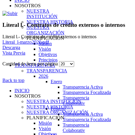
INICIO
NOSOTROS
NUESTRA
INSTITUCIÓN
NUESTRA HISTORIA
Literal l.- Contratos de crédito externos o internos
NUESTRA
ORGANIZACIÓN
Literal l.- Contratos de crédito externos o internos
PLANIFICACIÓN
Literal_l-marzo2020.pdf
Misión
Descarga
Visión
Vista Previa
Objetivos
Principios
Cantidad de ítems por página
TRANSPARENCIA
TRANSPARENCIA
2026
Back to top
Enero
Transparencia Activa
INICIO
Transparencia Focalizada
NOSOTROS
Transparencia
NUESTRA INSTITUCIÓN
Colaborativ
NUESTRA HISTORIA
Febrero
NUESTRA ORGANIZACIÓN
Transparencia Activa
PLANIFICACIÓN
Transparencia Focalizada
Misión
Transparencia
Visión
Colaborativ
Objetivos