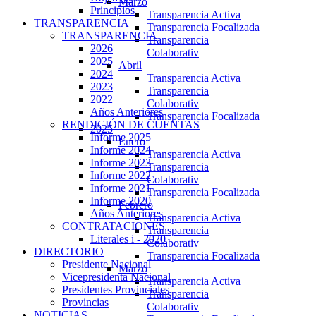
Marzo
Principios
Transparencia Activa
TRANSPARENCIA
Transparencia Focalizada
TRANSPARENCIA
Transparencia
2026
Colaborativ
2025
Abril
2024
Transparencia Activa
2023
Transparencia
2022
Colaborativ
Años Anteriores
Transparencia Focalizada
RENDICIÓN DE CUENTAS
2025
Informe 2025
Enero
Informe 2024
Transparencia Activa
Informe 2023
Transparencia
Informe 2022
Colaborativ
Informe 2021
Transparencia Focalizada
Informe 2020
Febrero
Años Anteriores
Transparencia Activa
CONTRATACIONES
Transparencia
Literales i - 2020
Colaborativ
DIRECTORIO
Transparencia Focalizada
Presidente Nacional
Marzo
Vicepresidenta Nacional
Transparencia Activa
Presidentes Provinciales
Transparencia
Provincias
Colaborativ
NOTICIAS