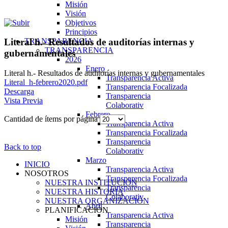
Misión
Visión
Objetivos
Principios
TRANSPARENCIA
Literal h.- Resultados de auditorías internas y
TRANSPARENCIA
gubernamentales
2026
Enero
Literal h.- Resultados de auditorías internas y gubernamentales
Transparencia Activa
Literal_h-febrero2020.pdf
Transparencia Focalizada
Descarga
Transparencia
Vista Previa
Colaborativ
Febrero
Cantidad de ítems por página
Transparencia Activa
Transparencia Focalizada
Transparencia
Back to top
Colaborativ
Marzo
INICIO
Transparencia Activa
NOSOTROS
Transparencia Focalizada
NUESTRA INSTITUCIÓN
Transparencia
NUESTRA HISTORIA
Colaborativ
NUESTRA ORGANIZACIÓN
Abril
PLANIFICACIÓN
Transparencia Activa
Misión
Transparencia