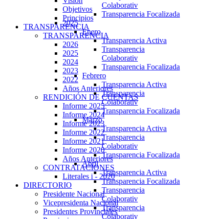
Visión
Colaborativ
Objetivos
Transparencia Focalizada
Principios
2025
TRANSPARENCIA
Enero
TRANSPARENCIA
Transparencia Activa
2026
Transparencia
2025
Colaborativ
2024
Transparencia Focalizada
2023
Febrero
2022
Transparencia Activa
Años Anteriores
Transparencia
RENDICIÓN DE CUENTAS
Colaborativ
Informe 2025
Transparencia Focalizada
Informe 2024
Marzo
Informe 2023
Transparencia Activa
Informe 2022
Transparencia
Informe 2021
Colaborativ
Informe 2020
Transparencia Focalizada
Años Anteriores
Abril
CONTRATACIONES
Transparencia Activa
Literales i - 2020
Transparencia Focalizada
DIRECTORIO
Transparencia
Presidente Nacional
Colaborativ
Vicepresidenta Nacional
Transparencia
Presidentes Provinciales
Colaborativ