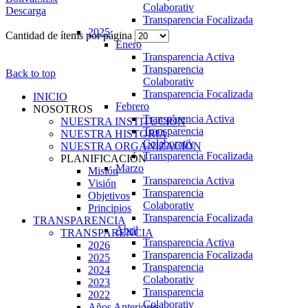
Colaborativ
Descarga
Transparencia Focalizada
2025
Cantidad de ítems por página
Enero
Transparencia Activa
Transparencia
Back to top
Colaborativ
Transparencia Focalizada
INICIO
Febrero
NOSOTROS
Transparencia Activa
NUESTRA INSTITUCIÓN
Transparencia
NUESTRA HISTORIA
Colaborativ
NUESTRA ORGANIZACIÓN
Transparencia Focalizada
PLANIFICACIÓN
Marzo
Misión
Transparencia Activa
Visión
Transparencia
Objetivos
Colaborativ
Principios
Transparencia Focalizada
TRANSPARENCIA
Abril
TRANSPARENCIA
Transparencia Activa
2026
Transparencia Focalizada
2025
Transparencia
2024
Colaborativ
2023
Transparencia
2022
Colaborativ
Años Anteriores