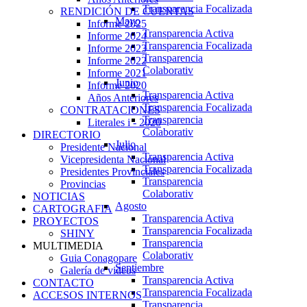
Transparencia Focalizada
RENDICIÓN DE CUENTAS
Mayo
Informe 2025
Transparencia Activa
Informe 2024
Transparencia Focalizada
Informe 2023
Transparencia
Informe 2022
Colaborativ
Informe 2021
Junio
Informe 2020
Transparencia Activa
Años Anteriores
Transparencia Focalizada
CONTRATACIONES
Transparencia
Literales i - 2020
Colaborativ
DIRECTORIO
Julio
Presidente Nacional
Transparencia Activa
Vicepresidenta Nacional
Transparencia Focalizada
Presidentes Provinciales
Transparencia
Provincias
Colaborativ
NOTICIAS
Agosto
CARTOGRAFIA
Transparencia Activa
PROYECTOS
Transparencia Focalizada
SHINY
Transparencia
MULTIMEDIA
Colaborativ
Guia Conagopare
Septiembre
Galería de videos
Transparencia Activa
CONTACTO
Transparencia Focalizada
ACCESOS INTERNOS
Transparencia