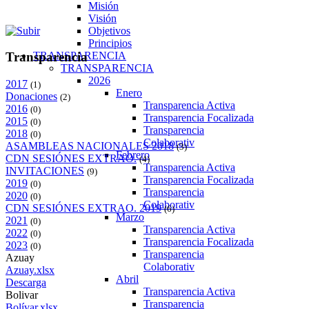
Misión
Visión
Objetivos
Principios
TRANSPARENCIA
Transparencia
TRANSPARENCIA
2026
2017
(1)
Enero
Donaciones
(2)
Transparencia Activa
2016
(0)
Transparencia Focalizada
2015
(0)
Transparencia
2018
(0)
Colaborativ
ASAMBLEAS NACIONALES 2018
(3)
Febrero
CDN SESIÓNES EXTRAO.
(4)
Transparencia Activa
INVITACIONES
(9)
Transparencia Focalizada
2019
(0)
Transparencia
2020
(0)
Colaborativ
CDN SESIÓNES EXTRAO. 2019
(6)
Marzo
2021
(0)
Transparencia Activa
2022
(0)
Transparencia Focalizada
2023
(0)
Transparencia
Azuay
Colaborativ
Azuay.xlsx
Abril
Descarga
Transparencia Activa
Bolivar
Transparencia
Bolívar.xlsx