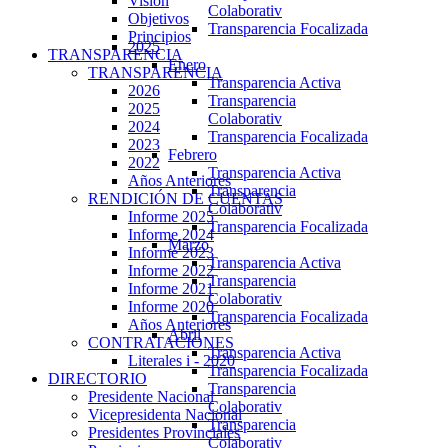
Visión
Colaborativ
Objetivos
Transparencia Focalizada
Principios
2025
TRANSPARENCIA
Enero
TRANSPARENCIA
Transparencia Activa
2026
Transparencia
2025
Colaborativ
2024
Transparencia Focalizada
2023
Febrero
2022
Transparencia Activa
Años Anteriores
Transparencia
RENDICIÓN DE CUENTAS
Colaborativ
Informe 2025
Transparencia Focalizada
Informe 2024
Marzo
Informe 2023
Transparencia Activa
Informe 2022
Transparencia
Informe 2021
Colaborativ
Informe 2020
Transparencia Focalizada
Años Anteriores
Abril
CONTRATACIONES
Transparencia Activa
Literales i - 2020
Transparencia Focalizada
DIRECTORIO
Transparencia
Presidente Nacional
Colaborativ
Vicepresidenta Nacional
Transparencia
Presidentes Provinciales
Colaborativ