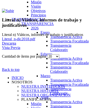
Misión
Visión
Objetivos
Principios
TRANSPARENCIA
Literal n) Viáticos, informes de trabajo y
TRANSPARENCIA
justificativos
2026
Enero
Literal n) Viáticos, informes de trabajo y justificativos
Transparencia Activa
Literal_n-dic2018.pdf
Transparencia Focalizada
Descarga
Transparencia
Vista Previa
Colaborativ
Febrero
Cantidad de ítems por página
Transparencia Activa
Transparencia Focalizada
Transparencia
Back to top
Colaborativ
Marzo
INICIO
Transparencia Activa
NOSOTROS
Transparencia Focalizada
NUESTRA INSTITUCIÓN
Transparencia
NUESTRA HISTORIA
Colaborativ
NUESTRA ORGANIZACIÓN
Abril
PLANIFICACIÓN
Transparencia Activa
Misión
Transparencia