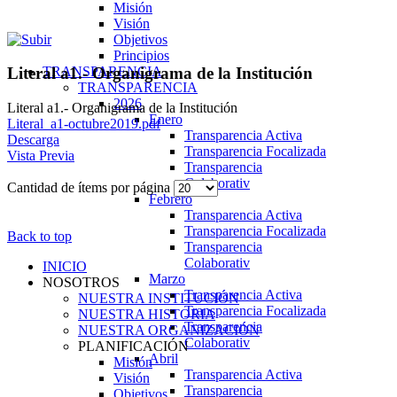
Misión
Visión
Objetivos
Principios
TRANSPARENCIA
Literal a1.- Organigrama de la Institución
TRANSPARENCIA
2026
Literal a1.- Organigrama de la Institución
Enero
Literal_a1-octubre2019.pdf
Transparencia Activa
Descarga
Transparencia Focalizada
Vista Previa
Transparencia
Colaborativ
Cantidad de ítems por página
Febrero
Transparencia Activa
Transparencia Focalizada
Back to top
Transparencia
Colaborativ
INICIO
Marzo
NOSOTROS
Transparencia Activa
NUESTRA INSTITUCIÓN
Transparencia Focalizada
NUESTRA HISTORIA
Transparencia
NUESTRA ORGANIZACIÓN
Colaborativ
PLANIFICACIÓN
Abril
Misión
Transparencia Activa
Visión
Transparencia
Objetivos