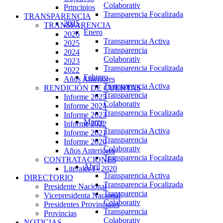
Colaborativ
Principios
Transparencia Focalizada
TRANSPARENCIA
2025
TRANSPARENCIA
Enero
2026
Transparencia Activa
2025
Transparencia
2024
Colaborativ
2023
Transparencia Focalizada
2022
Febrero
Años Anteriores
Transparencia Activa
RENDICIÓN DE CUENTAS
Transparencia
Informe 2025
Colaborativ
Informe 2024
Transparencia Focalizada
Informe 2023
Marzo
Informe 2022
Transparencia Activa
Informe 2021
Transparencia
Informe 2020
Colaborativ
Años Anteriores
Transparencia Focalizada
CONTRATACIONES
Abril
Literales i - 2020
Transparencia Activa
DIRECTORIO
Transparencia Focalizada
Presidente Nacional
Transparencia
Vicepresidenta Nacional
Colaborativ
Presidentes Provinciales
Transparencia
Provincias
Colaborativ
NOTICIAS