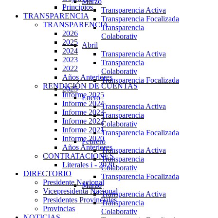
Marzo
Principios
Transparencia Activa
TRANSPARENCIA
Transparencia Focalizada
TRANSPARENCIA
Transparencia
2026
Colaborativ
2025
Abril
2024
Transparencia Activa
2023
Transparencia
2022
Colaborativ
Años Anteriores
Transparencia Focalizada
RENDICIÓN DE CUENTAS
2025
Informe 2025
Enero
Informe 2024
Transparencia Activa
Informe 2023
Transparencia
Informe 2022
Colaborativ
Informe 2021
Transparencia Focalizada
Informe 2020
Febrero
Años Anteriores
Transparencia Activa
CONTRATACIONES
Transparencia
Literales i - 2020
Colaborativ
DIRECTORIO
Transparencia Focalizada
Presidente Nacional
Marzo
Vicepresidenta Nacional
Transparencia Activa
Presidentes Provinciales
Transparencia
Provincias
Colaborativ
NOTICIAS