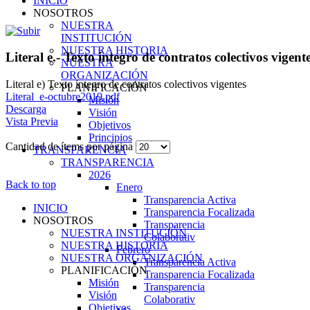
INICIO
NOSOTROS
NUESTRA
INSTITUCIÓN
NUESTRA HISTORIA
Literal e.- Texto íntegro de contratos colectivos vigent
NUESTRA
ORGANIZACIÓN
Literal e) Texto íntegro de contratos colectivos vigentes
PLANIFICACIÓN
Literal_e-octubre2019.pdf
Misión
Descarga
Visión
Vista Previa
Objetivos
Principios
Cantidad de ítems por página
TRANSPARENCIA
TRANSPARENCIA
2026
Back to top
Enero
Transparencia Activa
INICIO
Transparencia Focalizada
NOSOTROS
Transparencia
NUESTRA INSTITUCIÓN
Colaborativ
NUESTRA HISTORIA
Febrero
NUESTRA ORGANIZACIÓN
Transparencia Activa
PLANIFICACIÓN
Transparencia Focalizada
Misión
Transparencia
Visión
Colaborativ
Objetivos