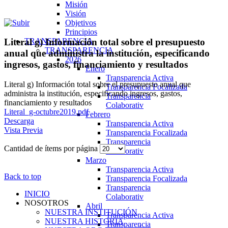
Misión
Visión
Objetivos
Principios
TRANSPARENCIA
Literal g) Información total sobre el presupuesto
TRANSPARENCIA
anual que administra la institución, especificando
2026
ingresos, gastos, financiamiento y resultados
Enero
Transparencia Activa
Literal g) Información total sobre el presupuesto anual que
Transparencia Focalizada
administra la institución, especificando ingresos, gastos,
Transparencia
financiamiento y resultados
Colaborativ
Literal_g-octubre2019.pdf
Febrero
Descarga
Transparencia Activa
Vista Previa
Transparencia Focalizada
Transparencia
Cantidad de ítems por página
Colaborativ
Marzo
Transparencia Activa
Back to top
Transparencia Focalizada
Transparencia
INICIO
Colaborativ
NOSOTROS
Abril
NUESTRA INSTITUCIÓN
Transparencia Activa
NUESTRA HISTORIA
Transparencia