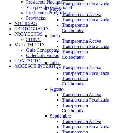
Presidente Nacional
Transparencia Focalizada
Vicepresidenta Nacional
Mayo
Presidentes Provinciales
Transparencia Activa
Provincias
Transparencia Focalizada
NOTICIAS
Transparencia
CARTOGRAFIA
Colaborativ
PROYECTOS
Junio
SHINY
Transparencia Activa
MULTIMEDIA
Transparencia Focalizada
Guia Conagopare
Transparencia
Galería de videos
Colaborativ
CONTACTO
Julio
ACCESOS INTERNOS
Transparencia Activa
Transparencia Focalizada
Transparencia
Colaborativ
Agosto
Transparencia Activa
Transparencia Focalizada
Transparencia
Colaborativ
Septiembre
Transparencia Activa
Transparencia Focalizada
Transparencia