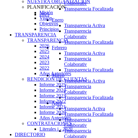
NUESTRA ORGANIZACIÓN
Colaborativ
PLANIFICACIÓN
Transparencia Focalizada
Misión
2025
Visión
Enero
Objetivos
Transparencia Activa
Principios
Transparencia
TRANSPARENCIA
Colaborativ
TRANSPARENCIA
Transparencia Focalizada
2026
Febrero
2025
Transparencia Activa
2024
Transparencia
2023
Colaborativ
2022
Transparencia Focalizada
Años Anteriores
Marzo
RENDICIÓN DE CUENTAS
Transparencia Activa
Informe 2025
Transparencia
Informe 2024
Colaborativ
Informe 2023
Transparencia Focalizada
Informe 2022
Abril
Informe 2021
Transparencia Activa
Informe 2020
Transparencia Focalizada
Años Anteriores
Transparencia
CONTRATACIONES
Colaborativ
Literales i - 2020
Transparencia
DIRECTORIO
Colaborativ