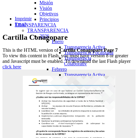
Misión
Visión
Objetivos
Imprimir
Principios
Email
TRANSPARENCIA
TRANSPARENCIA
Cartilla Conagopare
2026
Enero
Transparencia Activa
This is the HTML version of
Cartilla Conagopare Page 7
Transparencia Focalizada
To view this content in Flash, you must have version 8 or greater
Transparencia
and Javascript must be enabled. To download the last Flash player
Colaborativ
click here
Febrero
Transparencia Activa
Transparencia Focalizada
Transparencia
Colaborativ
Marzo
Transparencia Activa
Transparencia Focalizada
Transparencia
Colaborativ
Abril
Transparencia Activa
Transparencia