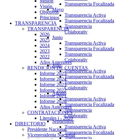
Misión
Transparencia Focalizada
Visión
Mayo
Objetivos
Transparencia Activa
Principios
Transparencia Focalizada
TRANSPARENCIA
Transparencia
TRANSPARENCIA
Colaborativ
2026
Junio
2025
Transparencia Activa
2024
Transparencia Focalizada
2023
Transparencia
2022
Colaborativ
Años Anteriores
Julio
RENDICIÓN DE CUENTAS
Transparencia Activa
Informe 2025
Transparencia Focalizada
Informe 2024
Transparencia
Informe 2023
Colaborativ
Informe 2022
Agosto
Informe 2021
Transparencia Activa
Informe 2020
Transparencia Focalizada
Años Anteriores
Transparencia
CONTRATACIONES
Colaborativ
Literales i - 2020
Septiembre
DIRECTORIO
Transparencia Activa
Presidente Nacional
Transparencia Focalizada
Vicepresidenta Nacional
Transparencia