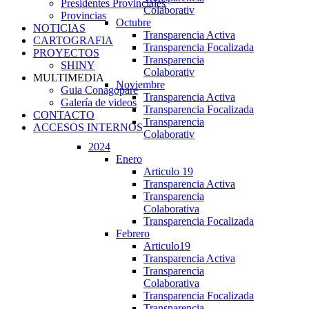
Presidentes Provinciales
Colaborativ
Provincias
Octubre
NOTICIAS
Transparencia Activa
CARTOGRAFIA
Transparencia Focalizada
PROYECTOS
Transparencia
SHINY
Colaborativ
MULTIMEDIA
Noviembre
Guia Conagopare
Transparencia Activa
Galería de videos
Transparencia Focalizada
CONTACTO
Transparencia
ACCESOS INTERNOS
Colaborativ
2024
Enero
Articulo 19
Transparencia Activa
Transparencia
Colaborativa
Transparencia Focalizada
Febrero
Articulo19
Transparencia Activa
Transparencia
Colaborativa
Transparencia Focalizada
Transparencia