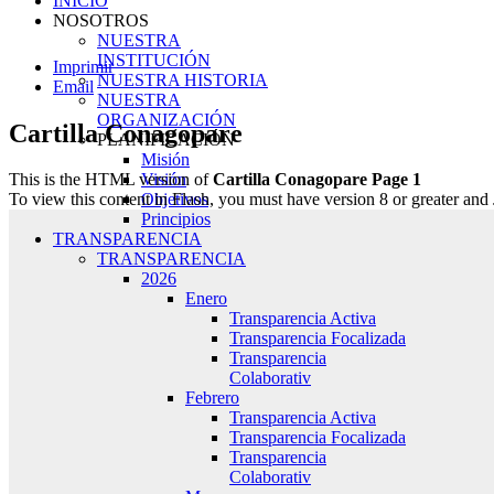
INICIO
NOSOTROS
NUESTRA
INSTITUCIÓN
Imprimir
NUESTRA HISTORIA
Email
NUESTRA
ORGANIZACIÓN
Cartilla Conagopare
PLANIFICACIÓN
Misión
Visión
This is the HTML version of
Cartilla Conagopare Page 1
Objetivos
To view this content in Flash, you must have version 8 or greater and
Principios
TRANSPARENCIA
TRANSPARENCIA
2026
Enero
Transparencia Activa
Transparencia Focalizada
Transparencia
Colaborativ
Febrero
Transparencia Activa
Transparencia Focalizada
Transparencia
Colaborativ