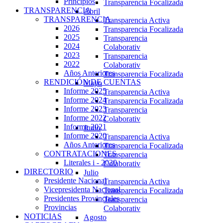
Principios
Transparencia Focalizada
TRANSPARENCIA
Abril
TRANSPARENCIA
Transparencia Activa
2026
Transparencia Focalizada
2025
Transparencia
2024
Colaborativ
2023
Transparencia
2022
Colaborativ
Años Anteriores
Transparencia Focalizada
RENDICIÓN DE CUENTAS
Mayo
Informe 2025
Transparencia Activa
Informe 2024
Transparencia Focalizada
Informe 2023
Transparencia
Informe 2022
Colaborativ
Informe 2021
Junio
Informe 2020
Transparencia Activa
Años Anteriores
Transparencia Focalizada
CONTRATACIONES
Transparencia
Literales i - 2020
Colaborativ
DIRECTORIO
Julio
Presidente Nacional
Transparencia Activa
Vicepresidenta Nacional
Transparencia Focalizada
Presidentes Provinciales
Transparencia
Provincias
Colaborativ
NOTICIAS
Agosto