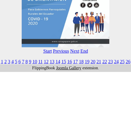
Start
Previous
Next
End
1
2
3
4
5
6
7
8
9
10
11
12
13
14
15
16
17
18
19
20
21
22
23
24
25
26
FlippingBook
Joomla Gallery
extension.