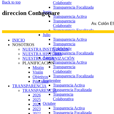
Back to top
Colaborativ
Transparencia Focalizada
Junio
direccion
Conagopare
Transparencia Activa
Transparencia
Av. Colón E9
Colaborativ
Transparencia Focalizada
Julio
Transparencia Activa
INICIO
Transparencia
NOSOTROS
Colaborativ
NUESTRA INSTITUCIÓN
Transparencia Focalizada
NUESTRA HISTORIA
Agosto
NUESTRA ORGANIZACIÓN
Transparencia Activa
PLANIFICACIÓN
Transparencia
Misión
Colaborativ
Visión
Transparencia Focalizada
Objetivos
Septiembre
Principios
Trasparencia Activa
TRANSPARENCIA
Trasparencia Focalizada
TRANSPARENCIA
Trasparencia
2026
Colaborativa
2025
Octubre
2024
Trasparencia Activa
2023
Trasparencia Focalizada
2022