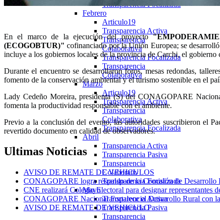
Transparencia Focalizada
Febrero
Articulo19
Transparencia Activa
En el marco de la ejecución del proyecto
"EMPODERAMIE
Transparencia
(ECOGOBTUR)"
cofinanciado por la Unión Europea; se desarrolló 
Colaborativa
incluye a los gobiernos locales de la provincia de Carchi, el gobier
Transparencia Focalizada
Transparencia
Durante el encuentro se desarrollaron foros, mesas redondas, talleres
Colaborativa
fomento de la conservación ambiental y el turismo sostenible en el paí
Marzo
Articulo19
Lady Cedeño Moreira, presidenta (S) del CONAGOPARE Nacional, d
Transparencia Activa
fomenta la productividad responsable con el ambiente.
Transparencia
Colaborativa
Previo a la conclusión del evento, las autoridades suscribieron 
Transparencia Focalizada
revertido documento en calidad de observadores.
Abril
Transparencia Activa
Ultimas
Noticias
Transparencia Pasiva
Transparencia
Colaborativ
AVISO DE REMATE DE VEHICULOS
Transparencia Focalizada
CONAGOPARE logra respaldo de la Comisión de Desarrollo Eco
Mayo
CNE realizará Colegio Electoral para designar representantes d
Transparencia Activa
CONAGOPARE Nacional Fortalece el Desarrollo Rural con la fi
Transparencia Pasiva
AVISO DE REMATE DE VEHICULO
Transparencia