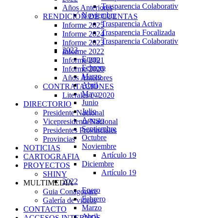
Trasparencia Colaborativ
Años Anteriores
Noviembre
RENDICIÓN DE CUENTAS
Trasparencia Activa
Informe 2025
Trasparencia Focalizada
Informe 2024
Trasparencia Colaborativ
Informe 2023
2023
Informe 2022
Enero
Informe 2021
Febrero
Informe 2020
Marzo
Años Anteriores
Abril
CONTRATACIONES
Mayo
Literales i - 2020
Junio
DIRECTORIO
Julio
Presidente Nacional
Agosto
Vicepresidenta Nacional
Septiembre
Presidentes Provinciales
Octubre
Provincias
Noviembre
NOTICIAS
Artículo 19
CARTOGRAFIA
Diciembre
PROYECTOS
Artículo 19
SHINY
2022
MULTIMEDIA
Enero
Guia Conagopare
Febrero
Galería de videos
Marzo
CONTACTO
Abril
ACCESOS INTERNOS