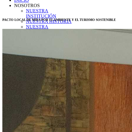
INICIO
NOSOTROS
NUESTRA
INSTITUCIÓN
PACTO LOCAL DE MIRA POR EL AMBIENTE Y EL TURISMO SOSTENIBLE
NUESTRA HISTORIA
NUESTRA
ORGANIZACIÓN
PLANIFICACIÓN
Misión
Visión
Objetivos
Principios
TRANSPARENCIA
TRANSPARENCIA
2026
Enero
Transparencia Activa
Transparencia Focalizada
Transparencia
Colaborativ
Febrero
Transparencia Activa
Transparencia Focalizada
Transparencia
Colaborativ