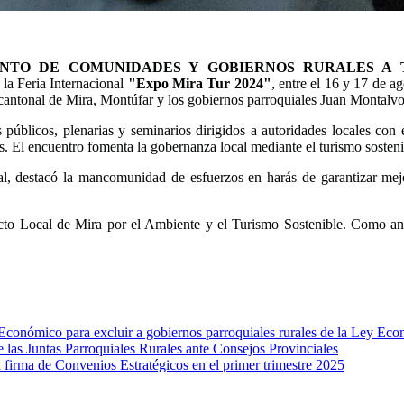
NTO DE COMUNIDADES Y GOBIERNOS RURALES A T
la Feria Internacional
"Expo Mira Tur 2024"
, entre el 16 y 17 de ag
no cantonal de Mira, Montúfar y los gobiernos parroquiales Juan Monta
 públicos, plenarias y seminarios dirigidos a autoridades locales con 
s. El encuentro fomenta la gobernanza local mediante el turismo sostenib
estacó la mancomunidad de esfuerzos en harás de garantizar mejor
el Pacto Local de Mira por el Ambiente y el Turismo Sostenible. C
nómico para excluir a gobiernos parroquiales rurales de la Ley Ec
e las Juntas Parroquiales Rurales ante Consejos Provinciales
rma de Convenios Estratégicos en el primer trimestre 2025