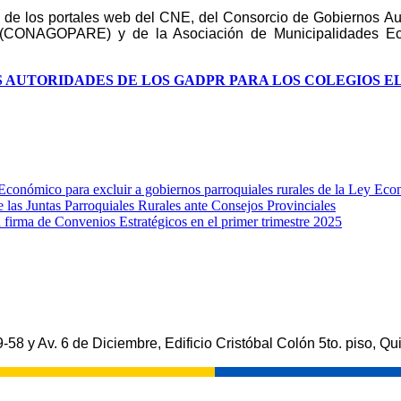
vés de los portales web del CNE, del Consorcio de Gobiernos
 (CONAGOPARE) y de la Asociación de Municipalidades Ecu
S AUTORIDADES DE LOS GADPR PARA LOS COLEGIOS 
nómico para excluir a gobiernos parroquiales rurales de la Ley Ec
e las Juntas Parroquiales Rurales ante Consejos Provinciales
rma de Convenios Estratégicos en el primer trimestre 2025
-58 y Av. 6 de Diciembre, Edificio Cristóbal Colón 5to. piso, Qui