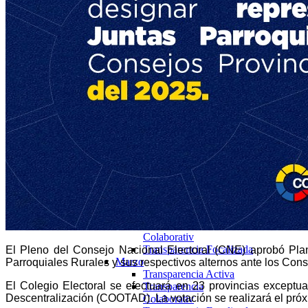
Marzo
Transparencia Activa
Transparencia Focalizada
Transparencia
Colaborativ
Abril
Transparencia Activa
Transparencia
Colaborativ
Transparencia Focalizada
2025
Enero
Transparencia Activa
Transparencia
Colaborativ
Transparencia Focalizada
Febrero
Transparencia Activa
Transparencia
Colaborativ
Transparencia Focalizada
El Pleno del Consejo Nacional Electoral (CNE) aprobó Plan
Marzo
Parroquiales Rurales y sus respectivos alternos ante los Cons
Transparencia Activa
El Colegio Electoral se efectuará en 23 provincias exceptu
Transparencia
Descentralización (COOTAD). La votación se realizará el pró
Colaborativ