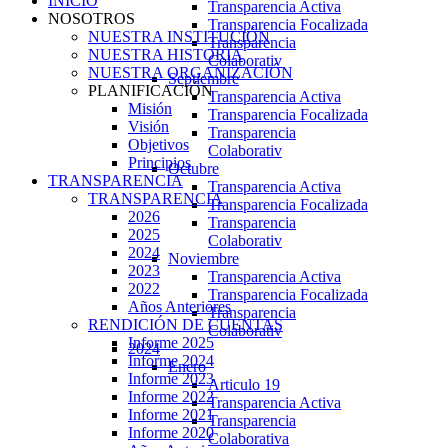
INICIO
Transparencia Activa
NOSOTROS
Transparencia Focalizada
NUESTRA INSTITUCIÓN
Transparencia
NUESTRA HISTORIA
Colaborativ
NUESTRA ORGANIZACIÓN
Septiembre
PLANIFICACIÓN
Transparencia Activa
Misión
Transparencia Focalizada
Visión
Transparencia
Objetivos
Colaborativ
Principios
Octubre
TRANSPARENCIA
Transparencia Activa
TRANSPARENCIA
Transparencia Focalizada
2026
Transparencia
2025
Colaborativ
2024
Noviembre
2023
Transparencia Activa
2022
Transparencia Focalizada
Años Anteriores
Transparencia
RENDICIÓN DE CUENTAS
Colaborativ
Informe 2025
2024
Informe 2024
Enero
Informe 2023
Articulo 19
Informe 2022
Transparencia Activa
Informe 2021
Transparencia
Informe 2020
Colaborativa