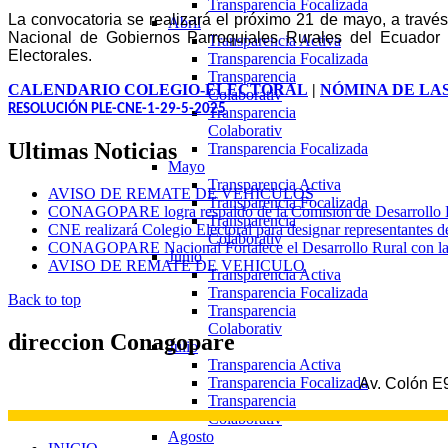
Transparencia Focalizada
La convocatoria se realizará el próximo 21 de mayo, a tra
Abril
Nacional de Gobiernos Parroquiales Rurales del Ecuador
Transparencia Activa
Electorales.
Transparencia Focalizada
Transparencia
CALENDARIO COLEGIO-ELECTORAL
|
NÓMINA DE LA
Colaborativ
RESOLUCIÓN PLE-CNE-1-29-5-2025
Transparencia
Colaborativ
Ultimas
Noticias
Transparencia Focalizada
Mayo
Transparencia Activa
AVISO DE REMATE DE VEHICULOS
Transparencia Focalizada
CONAGOPARE logra respaldo de la Comisión de Desarrollo Eco
Transparencia
CNE realizará Colegio Electoral para designar representantes d
Colaborativ
CONAGOPARE Nacional Fortalece el Desarrollo Rural con la fi
Junio
AVISO DE REMATE DE VEHICULO
Transparencia Activa
Transparencia Focalizada
Back to top
Transparencia
Colaborativ
direccion
Conagopare
Julio
Transparencia Activa
Transparencia Focalizada
Av. Colón E9
Transparencia
Colaborativ
Agosto