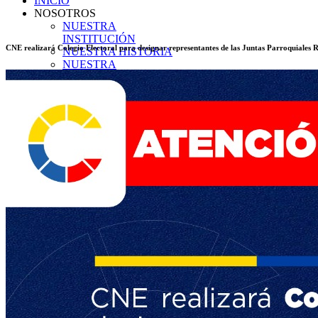
INICIO
NOSOTROS
NUESTRA
INSTITUCIÓN
CNE realizará Colegio Electoral para designar representantes de las Juntas Parroquiales R
NUESTRA HISTORIA
NUESTRA
ORGANIZACIÓN
PLANIFICACIÓN
Misión
Visión
Objetivos
Principios
TRANSPARENCIA
TRANSPARENCIA
2026
Enero
Transparencia Activa
Transparencia Focalizada
Transparencia
Colaborativ
Febrero
Transparencia Activa
Transparencia Focalizada
Transparencia
Colaborativ