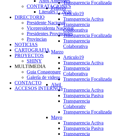
Años Anteriores
Transparencia Focalizada
CONTRATACIONES
Febrero
Literales i - 2020
Articulo19
DIRECTORIO
Transparencia Activa
Presidente Nacional
Transparencia
Vicepresidenta Nacional
Colaborativa
Presidentes Provinciales
Transparencia Focalizada
Provincias
Transparencia
NOTICIAS
Colaborativa
CARTOGRAFIA
Marzo
PROYECTOS
Articulo19
SHINY
Transparencia Activa
MULTIMEDIA
Transparencia
Guia Conagopare
Colaborativa
Galería de videos
Transparencia Focalizada
CONTACTO
Abril
ACCESOS INTERNOS
Transparencia Activa
Transparencia Pasiva
Transparencia
Colaborativ
Transparencia Focalizada
Mayo
Transparencia Activa
Transparencia Pasiva
Transparencia