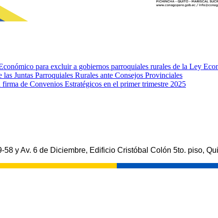
nómico para excluir a gobiernos parroquiales rurales de la Ley Ec
e las Juntas Parroquiales Rurales ante Consejos Provinciales
rma de Convenios Estratégicos en el primer trimestre 2025
-58 y Av. 6 de Diciembre, Edificio Cristóbal Colón 5to. piso, Qui