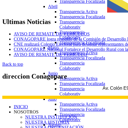
Transparencia Focalizada
Abril
Transparencia Activa
Transparencia Focalizada
Ultimas
Noticias
Transparencia
Colaborativ
Transparencia
AVISO DE REMATE DE VEHICULOS
Colaborativ
CONAGOPARE logra respaldo de la Comisión de Desarrollo Eco
Transparencia Focalizada
CNE realizará Colegio Electoral para designar representantes d
Mayo
CONAGOPARE Nacional Fortalece el Desarrollo Rural con la fi
Transparencia Activa
AVISO DE REMATE DE VEHICULO
Transparencia Focalizada
Transparencia
Back to top
Colaborativ
Junio
direccion
Conagopare
Transparencia Activa
Transparencia Focalizada
Av. Colón E9
Transparencia
Colaborativ
Julio
Transparencia Activa
INICIO
Transparencia Focalizada
NOSOTROS
Transparencia
NUESTRA INSTITUCIÓN
Colaborativ
NUESTRA HISTORIA
Agosto
NUESTRA ORGANIZACIÓN