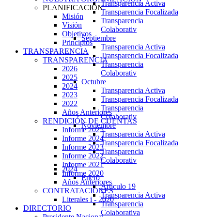
Transparencia Activa
PLANIFICACIÓN
Transparencia Focalizada
Misión
Transparencia
Visión
Colaborativ
Objetivos
Septiembre
Principios
Transparencia Activa
TRANSPARENCIA
Transparencia Focalizada
TRANSPARENCIA
Transparencia
2026
Colaborativ
2025
Octubre
2024
Transparencia Activa
2023
Transparencia Focalizada
2022
Transparencia
Años Anteriores
Colaborativ
RENDICIÓN DE CUENTAS
Noviembre
Informe 2025
Transparencia Activa
Informe 2024
Transparencia Focalizada
Informe 2023
Transparencia
Informe 2022
Colaborativ
Informe 2021
2024
Informe 2020
Enero
Años Anteriores
Articulo 19
CONTRATACIONES
Transparencia Activa
Literales i - 2020
Transparencia
DIRECTORIO
Colaborativa
Presidente Nacional